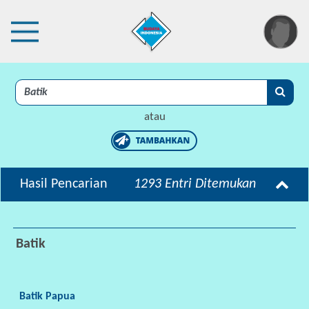
×
I
A
atau
C
I
P
Hasil Pencarian
1293 Entri Ditemukan
r
o
t
Batik
e
k
s
i
Batik Papua