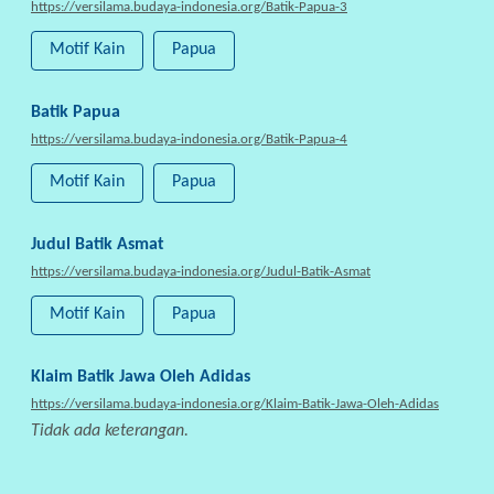
https://versilama.budaya-indonesia.org/Batik-Papua-3
P
Motif Kain
Papua
A
R
T
Batik Papua
I
https://versilama.budaya-indonesia.org/Batik-Papua-4
S
Motif Kain
Papua
I
P
A
Judul Batik Asmat
S
https://versilama.budaya-indonesia.org/Judul-Batik-Asmat
I
Motif Kain
Papua
P
Klaim Batik Jawa Oleh Adidas
R
A
https://versilama.budaya-indonesia.org/Klaim-Batik-Jawa-Oleh-Adidas
N
Tidak ada keterangan.
A
L