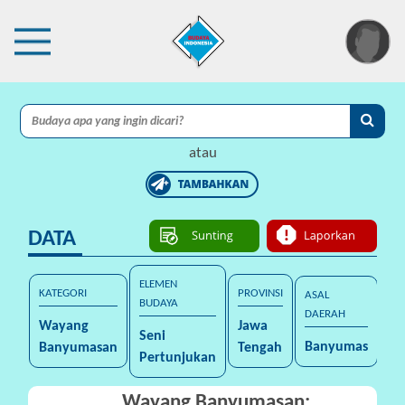
×
I
A
atau
C
I
DATA
P
r
o
ELEMEN
KATEGORI
PROVINSI
ASAL
t
BUDAYA
DAERAH
e
Wayang
Jawa
Seni
k
Banyumas
Banyumasan
Tengah
Pertunjukan
s
i
Wayang Banyumasan: