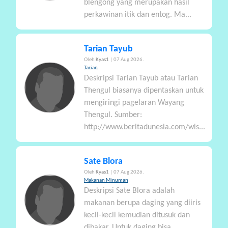
blengong yang merupakan hasil
perkawinan itik dan entog. Ma...
Tarian Tayub
Oleh
Kyas1
| 07 Aug 2026.
Tarian
Deskripsi Tarian Tayub atau Tarian
Thengul biasanya dipentaskan untuk
mengiringi pagelaran Wayang
Thengul. Sumber:
http://www.beritadunesia.com/wis...
Sate Blora
Oleh
Kyas1
| 07 Aug 2026.
Makanan Minuman
Deskripsi Sate Blora adalah
makanan berupa daging yang diiris
kecil-kecil kemudian ditusuk dan
dibakar. Untuk daging bisa