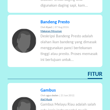
digunakan daging sapi, kam...
Bandeng Presto
Oleh
Kyas1
| 07 Aug 2026.
Makanan Minuman
Deskripsi Bandeng Presto adalah
olahan ikan bandeng yang dimasak
menggunakan panci bertekanan
tinggi atau presto. Proses memasak
ini bertujuan untuk...
FITUR
Gambus
Oleh
agus deden
| 21 Jun 2012.
Alat Musik
Gambus Melayu Riau adalah salah