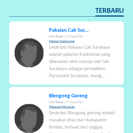
TERBARU
Pakaian Cak Sur...
Oleh
Kyas1
| 07 Aug 2026.
Pakaian Tradisional
Deskripsi Pakaian Cak Surabaya
adalah pakaian tradisional yang
dikenakan oleh remaja laki-laki
Surabaya sebagai perwakilan
Pariwisata Surabaya, meng...
Blengong Goreng
Oleh
Kyas1
| 07 Aug 2026.
Makanan Minuman
Deskripsi Blengong goreng adalah
masakan khas dari Kabupaten
Brebes, terbuat dari unggas