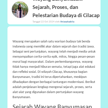
Sejarah, Proses, dan
P
A
Pelestarian Budaya di Cilacap
R
Tanggal 22 Oct 2024 oleh
Aniasalsabila
.
T
I
S
Wayang merupakan salah satu warisan budaya tak benda
I
Indonesia yang memiliki akar dalam sejarah dan tradisi Jawa.
P
Sebagai seni pertunjukan, wayang telah menjadi media untuk
A
menyampaikan cerita-cerita epik, mitos, hingga pesan-pesan
S
moral bagi masyarakat. Dalam perkembangannya, wayang
I
tidak hanya menjadi hiburan semata, tetapi juga alat edukasi
dan refleksi sosial. Di wilayah Cilacap, khususnya bagian
P
Banyumasan, tradisi ini terus dipertahankan, meskipun
dihadapkan dengan berbagai tantangan modernisasi. Berikut
R
adalah penjelasan lengkap mengenai sejarah, proses, serta
A
alat-alat yang digunakan dalam pertunjukan wayang
N
Banyumasan.
A
L
Sejarah Wayang Banyumasan