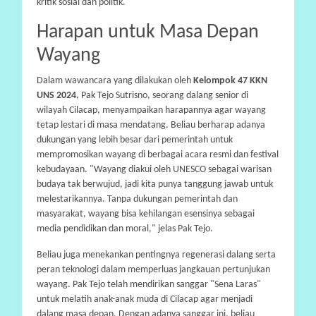
kritik sosial dan politik.
Harapan untuk Masa Depan
Wayang
Dalam wawancara yang dilakukan oleh
Kelompok 47 KKN
UNS 2024
, Pak Tejo Sutrisno, seorang dalang senior di
wilayah Cilacap, menyampaikan harapannya agar wayang
tetap lestari di masa mendatang. Beliau berharap adanya
dukungan yang lebih besar dari pemerintah untuk
mempromosikan wayang di berbagai acara resmi dan festival
kebudayaan. "Wayang diakui oleh UNESCO sebagai warisan
budaya tak berwujud, jadi kita punya tanggung jawab untuk
melestarikannya. Tanpa dukungan pemerintah dan
masyarakat, wayang bisa kehilangan esensinya sebagai
media pendidikan dan moral," jelas Pak Tejo.
Beliau juga menekankan pentingnya regenerasi dalang serta
peran teknologi dalam memperluas jangkauan pertunjukan
wayang. Pak Tejo telah mendirikan sanggar "Sena Laras"
untuk melatih anak-anak muda di Cilacap agar menjadi
dalang masa depan. Dengan adanya sanggar ini, beliau