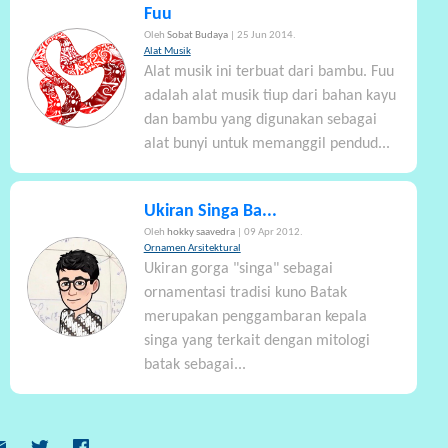
Fuu
Oleh
Sobat Budaya
| 25 Jun 2014.
Alat Musik
Alat musik ini terbuat dari bambu. Fuu
adalah alat musik tiup dari bahan kayu
dan bambu yang digunakan sebagai
alat bunyi untuk memanggil pendud...
Ukiran Singa Ba...
Oleh
hokky saavedra
| 09 Apr 2012.
Ornamen Arsitektural
Ukiran gorga "singa" sebagai
ornamentasi tradisi kuno Batak
merupakan penggambaran kepala
singa yang terkait dengan mitologi
batak sebagai...