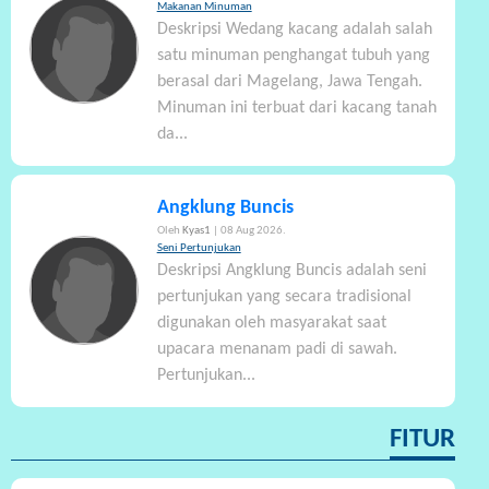
Makanan Minuman
Deskripsi Wedang kacang adalah salah
satu minuman penghangat tubuh yang
berasal dari Magelang, Jawa Tengah.
Minuman ini terbuat dari kacang tanah
da...
Angklung Buncis
Oleh
Kyas1
| 08 Aug 2026.
Seni Pertunjukan
Deskripsi Angklung Buncis adalah seni
pertunjukan yang secara tradisional
digunakan oleh masyarakat saat
upacara menanam padi di sawah.
Pertunjukan...
FITUR