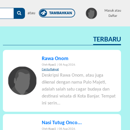
×
Masuk atau
atau
Daftar
TERBARU
Rawa Onom
Oleh
Kyas1
| 08 Aug 2026.
Cerita Rakyat
Deskripsi Rawa Onom, atau juga
dikenal dengan nama Pulo Majeti,
adalah salah satu cagar budaya dan
destinasi wisata di Kota Banjar. Tempat
ini serin...
Nasi Tutug Onco...
Oleh
Kyas1
| 08 Aug 2026.