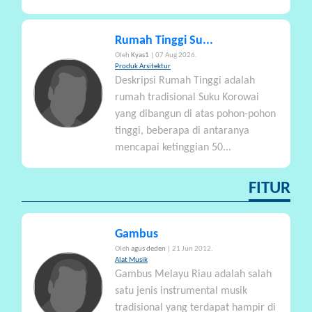
Rumah Tinggi Su...
Oleh
Kyas1
| 07 Aug 2026.
Produk Arsitektur
Deskripsi Rumah Tinggi adalah
rumah tradisional Suku Korowai
yang dibangun di atas pohon-pohon
tinggi, beberapa di antaranya
mencapai ketinggian 50...
FITUR
Gambus
Oleh
agus deden
| 21 Jun 2012.
Alat Musik
Gambus Melayu Riau adalah salah
satu jenis instrumental musik
tradisional yang terdapat hampir di