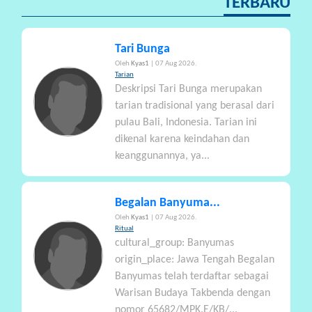
TERBARU
A
Tari Bunga
Oleh
Kyas1
| 07 Aug 2026.
Tarian
Deskripsi Tari Bunga merupakan
tarian tradisional yang berasal dari
pulau Bali, Indonesia. Tarian ini
dikenal karena keindahan dan
keanggunannya, ya...
Begalan Banyuma...
Oleh
Kyas1
| 07 Aug 2026.
Ritual
cultural_group: Banyumas
origin_place: Jawa Tengah Begalan
Banyumas telah terdaftar sebagai
Warisan Budaya Takbenda dengan
nomor 65682/MPK.E/KB/...