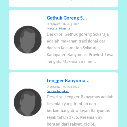
Gethuk Goreng S...
Oleh
Kyas1
| 07 Aug 2026.
Makanan Minuman
Deskripsi Gethuk goreng Sokaraja
adalah makanan tradisional dari
daerah Kecamatan Sokaraja,
Kabupaten Banyumas, Provinsi Jawa
Tengah. Makanan ini me...
Lengger Banyuma...
Oleh
Kyas1
| 07 Aug 2026.
Seni Pertunjukan
Deskripsi Lengger Banyumas adalah
kesenian yang tumbuh dan
berkembang di wilayah Banyumas
sejak tahun 1755. Kesenian ini
berasal dari rakyat, dicipt...