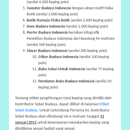
(
senilai
4.000
keping
poin
)
A
Sweater Budaya Indonesia
dengan aksen motif Fisika
Batik (
senilai
3.000
keping
poin
)
Batik/Kemeja Fisika Batik
(
senilai
2.000
keping
poin
)
Kaos Budaya Indonesia
(
senilai
1.000
keping
poin
)
Poster Budaya Indonesia
berisikan infografik
Penelitian Budaya Indonesia dari Bandung Fe Institute
(
senilai
500
keping
poin
)
Slayer Budaya Indonesia
(
senilai
200
keping
poin
)
Stiker Budaya Indonesia
(
senilai
100
keping
poin
)
Buku Solusi Untuk Indonesia
(seni
lai 75 keping
poin)
Pembatas Buku Budaya Indonesia
(senilai 50
keping
poin
)
Tentang etiket penghitungan total keping yang dimiliki oleh
Kontributor Sobat Budaya, dapat dilihat di halaman
Etiket
Sobat Budaya
. Untuk Gelombang Pertama ini, Kontributor
Sobat Budaya akan dihubungi via e-mail per tanggal
31
Januari 2012
untuk kesempatan menukarkan keping yang
dimilikinya sesuai hadiah yang sesuai.