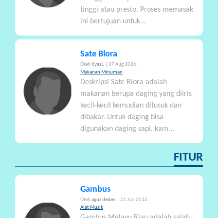
tinggi atau presto. Proses memasak
ini bertujuan untuk...
Sate Blora
Oleh
Kyas1
| 07 Aug 2026.
Makanan Minuman
Deskripsi Sate Blora adalah
makanan berupa daging yang diiris
kecil-kecil kemudian ditusuk dan
dibakar. Untuk daging bisa
digunakan daging sapi, kam...
FITUR
Gambus
Oleh
agus deden
| 21 Jun 2012.
Alat Musik
Gambus Melayu Riau adalah salah