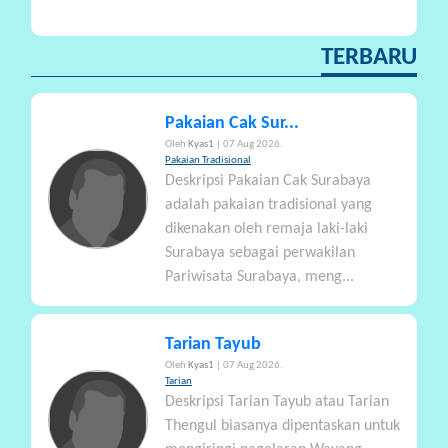
TERBARU
Pakaian Cak Sur...
Oleh
Kyas1
| 07 Aug 2026.
Pakaian Tradisional
Deskripsi Pakaian Cak Surabaya
adalah pakaian tradisional yang
dikenakan oleh remaja laki-laki
Surabaya sebagai perwakilan
Pariwisata Surabaya, meng...
Tarian Tayub
Oleh
Kyas1
| 07 Aug 2026.
Tarian
Deskripsi Tarian Tayub atau Tarian
Thengul biasanya dipentaskan untuk