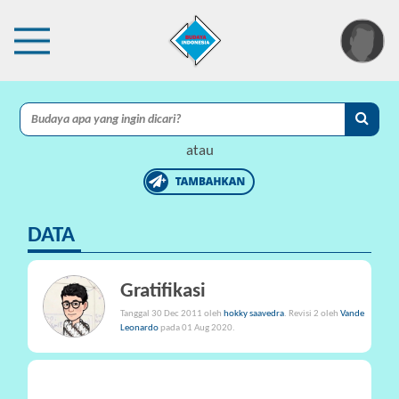
×
I
A
atau
C
I
DATA
P
r
o
Gratifikasi
t
Tanggal 30 Dec 2011 oleh
hokky saavedra
. Revisi 2 oleh
Vande
e
Leonardo
pada 01 Aug 2020.
k
s
i