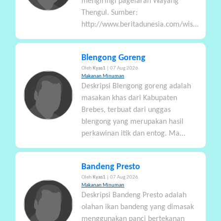
mengiringi pagelaran Wayang
Thengul. Sumber:
http://www.beritadunesia.com/wis...
Blengong Goreng
Oleh
Kyas1
| 07 Aug 2026.
Makanan Minuman
Deskripsi Blengong goreng adalah
masakan khas dari Kabupaten
Brebes, terbuat dari unggas
blengong yang merupakan hasil
perkawinan itik dan entog. Ma...
Bandeng Presto
Oleh
Kyas1
| 07 Aug 2026.
Makanan Minuman
Deskripsi Bandeng Presto adalah
olahan ikan bandeng yang dimasak
menggunakan panci bertekanan