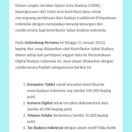
Dalam rangka Gerakan Sejuta Data Budaya (GSDB),
P
kepengurusan IACI telah urun kontribusi dana untuk
A
merangsang pendataan data budaya tradisional di kepulauan
R
Indonesia dengan menyiapkan kenang-kenangan dan
T
cenderamata bagi kontributor Sobat Budaya Indonesia.
I
Pada
Gelombang Pertama
ini (hingga 31 Januari 2012),
S
keping skor yang didapatkan oleh Kontributor Sobat Budaya
I
dalam setiap kali partisipasi unggah data ke Perpustakaan
P
Digital Budaya Indonesia ini, akan dapat ditukarkan dengan
A
cenderamata/hadiah sebagaimana berikut ini:
S
I
Komputer Tablet
untuk lancarkan kontribusi ke
www.budaya-indonesia.org (
senilai
100.000 keping
P
poin)
R
Kamera Digital
untuk teruskan dokumentasi data
A
(
senilai
40.000
keping
poin
)
N
Telepon Selular
berkamera (senilai 16.000
keping
A
poin
)
Tas Budaya Indonesia
dengan aksen motif Fisika Batik
L