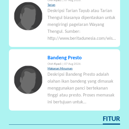
Oleh
Kyas1
| 07 Aug 2026.
Tarian
Deskripsi Tarian Tayub atau Tarian
Thengul biasanya dipentaskan untuk
mengiringi pagelaran Wayang
Thengul. Sumber:
http://www.beritadunesia.com/wis...
Bandeng Presto
Oleh
Kyas1
| 07 Aug 2026.
Makanan Minuman
Deskripsi Bandeng Presto adalah
olahan ikan bandeng yang dimasak
menggunakan panci bertekanan
tinggi atau presto. Proses memasak
ini bertujuan untuk...
FITUR