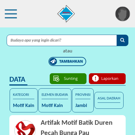
×
I
A
atau
C
I
DATA
P
r
o
KATEGORI
ELEMEN BUDAYA
PROVINSI
ASAL DAERAH
t
Motif Kain
Motif Kain
Jambi
e
k
s
Artifak Motif Batik Duren
i
Pecah Bunga Pau