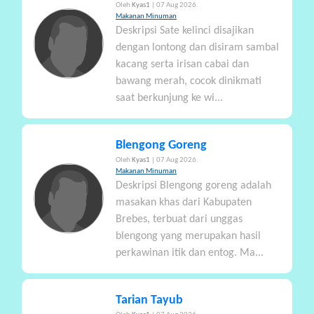
Oleh
Kyas1
| 07 Aug 2026.
Makanan Minuman
Deskripsi Sate kelinci disajikan
dengan lontong dan disiram sambal
kacang serta irisan cabai dan
bawang merah, cocok dinikmati
saat berkunjung ke wi...
Blengong Goreng
Oleh
Kyas1
| 07 Aug 2026.
Makanan Minuman
Deskripsi Blengong goreng adalah
masakan khas dari Kabupaten
Brebes, terbuat dari unggas
blengong yang merupakan hasil
perkawinan itik dan entog. Ma...
Tarian Tayub