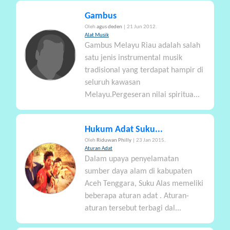
Gambus
Oleh
agus deden
| 21 Jun 2012.
Alat Musik
Gambus Melayu Riau adalah salah
satu jenis instrumental musik
tradisional yang terdapat hampir di
seluruh kawasan
Melayu.Pergeseran nilai spiritua...
Hukum Adat Suku...
Oleh
Riduwan Philly
| 23 Jan 2015.
Aturan Adat
Dalam upaya penyelamatan
sumber daya alam di kabupaten
Aceh Tenggara, Suku Alas memeliki
beberapa aturan adat . Aturan-
aturan tersebut terbagi dal...