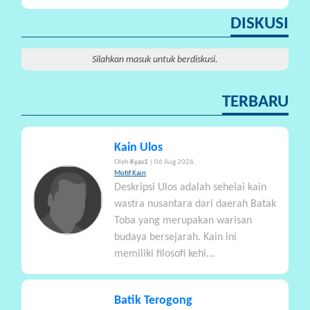
A
DISKUSI
Silahkan masuk untuk berdiskusi.
TERBARU
Kain Ulos
Oleh
Kyas1
| 06 Aug 2026.
Motif Kain
Deskripsi Ulos adalah sehelai kain
wastra nusantara dari daerah Batak
Toba yang merupakan warisan
budaya bersejarah. Kain ini
memiliki filosofi kehi...
Batik Terogong