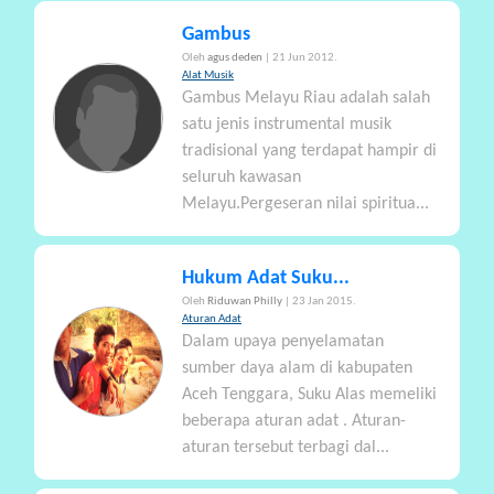
Gambus
Oleh
agus deden
| 21 Jun 2012.
Alat Musik
Gambus Melayu Riau adalah salah
satu jenis instrumental musik
tradisional yang terdapat hampir di
seluruh kawasan
Melayu.Pergeseran nilai spiritua...
Hukum Adat Suku...
Oleh
Riduwan Philly
| 23 Jan 2015.
Aturan Adat
Dalam upaya penyelamatan
sumber daya alam di kabupaten
Aceh Tenggara, Suku Alas memeliki
beberapa aturan adat . Aturan-
aturan tersebut terbagi dal...