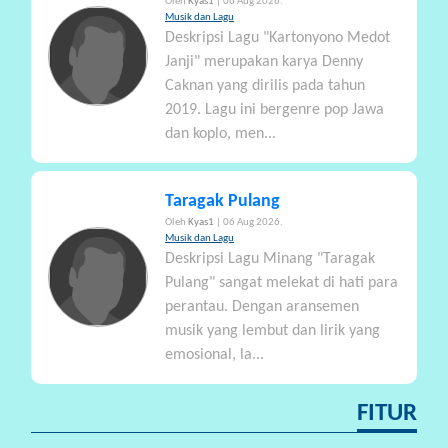
Oleh
Kyas1
| 06 Aug 2026.
Musik dan Lagu
Deskripsi Lagu "Kartonyono Medot
Janji" merupakan karya Denny
Caknan yang dirilis pada tahun
2019. Lagu ini bergenre pop Jawa
dan koplo, men...
Taragak Pulang
Oleh
Kyas1
| 06 Aug 2026.
Musik dan Lagu
Deskripsi Lagu Minang "Taragak
Pulang" sangat melekat di hati para
perantau. Dengan aransemen
musik yang lembut dan lirik yang
emosional, la...
FITUR