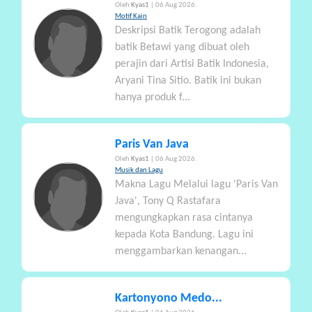
Oleh
Kyas1
| 06 Aug 2026.
Motif Kain
Deskripsi Batik Terogong adalah
batik Betawi yang dibuat oleh
perajin dari Artisi Batik Indonesia,
Aryani Tina Sitio. Batik ini bukan
hanya produk f...
Paris Van Java
Oleh
Kyas1
| 06 Aug 2026.
Musik dan Lagu
Makna Lagu Melalui lagu 'Paris Van
Java', Tony Q Rastafara
mengungkapkan rasa cintanya
kepada Kota Bandung. Lagu ini
menggambarkan kenangan...
Kartonyono Medo...