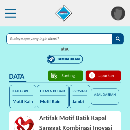
×
I
A
atau
C
I
DATA
P
r
o
KATEGORI
ELEMEN BUDAYA
PROVINSI
ASAL DAERAH
t
Motif Kain
Motif Kain
Jambi
e
k
s
Artifak Motif Batik Kapal
i
Sanggat Kombinasi Inovasi