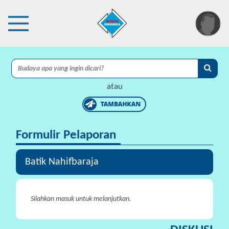
×
I
A
atau
C
I
Formulir Pelaporan
P
r
o
Batik Nahifbaraja
t
e
k
Silahkan masuk untuk melanjutkan.
s
i