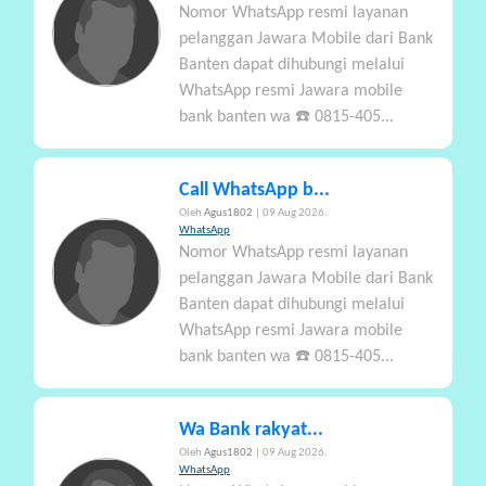
Nomor WhatsApp resmi layanan
A
pelanggan Jawara Mobile dari Bank
Banten dapat dihubungi melalui
WhatsApp resmi Jawara mobile
bank banten wa ☎️ 0815-405...
Call WhatsApp b...
Oleh
Agus1802
| 09 Aug 2026.
WhatsApp
Nomor WhatsApp resmi layanan
pelanggan Jawara Mobile dari Bank
Banten dapat dihubungi melalui
WhatsApp resmi Jawara mobile
bank banten wa ☎️ 0815-405...
Wa Bank rakyat...
Oleh
Agus1802
| 09 Aug 2026.
WhatsApp