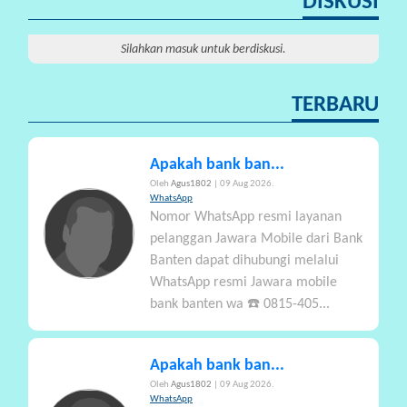
DISKUSI
P
A
Silahkan masuk untuk berdiskusi.
R
T
TERBARU
I
S
I
Apakah bank ban...
P
Oleh
Agus1802
| 09 Aug 2026.
A
WhatsApp
Nomor WhatsApp resmi layanan
S
pelanggan Jawara Mobile dari Bank
I
Banten dapat dihubungi melalui
WhatsApp resmi Jawara mobile
P
bank banten wa ☎️ 0815-405...
R
A
N
Apakah bank ban...
A
Oleh
Agus1802
| 09 Aug 2026.
L
WhatsApp