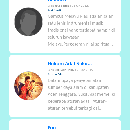
Oleh
agus deden
| 21 Jun 2012.
Alat Musik
Gambus Melayu Riau adalah salah
satu jenis instrumental musik
tradisional yang terdapat hampir di
seluruh kawasan
Melayu.Pergeseran nilai spiritua...
Hukum Adat Suku...
Oleh
Riduwan Philly
| 23 Jan 2015.
Aturan Adat
Dalam upaya penyelamatan
sumber daya alam di kabupaten
Aceh Tenggara, Suku Alas memeliki
beberapa aturan adat . Aturan-
aturan tersebut terbagi dal...
Fuu