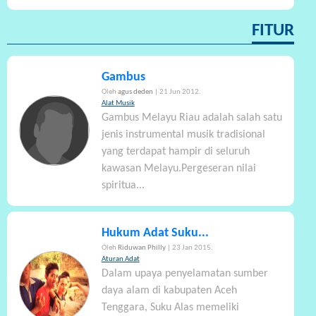
FITUR
Gambus
Oleh
agus deden
| 21 Jun 2012.
Alat Musik
Gambus Melayu Riau adalah salah satu
jenis instrumental musik tradisional
yang terdapat hampir di seluruh
kawasan Melayu.Pergeseran nilai
spiritua...
Hukum Adat Suku...
Oleh
Riduwan Philly
| 23 Jan 2015.
Aturan Adat
Dalam upaya penyelamatan sumber
daya alam di kabupaten Aceh
Tenggara, Suku Alas memeliki