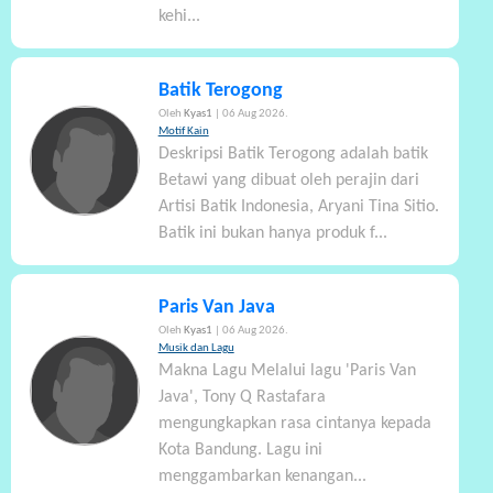
kehi...
Batik Terogong
Oleh
Kyas1
| 06 Aug 2026.
Motif Kain
Deskripsi Batik Terogong adalah batik
Betawi yang dibuat oleh perajin dari
Artisi Batik Indonesia, Aryani Tina Sitio.
Batik ini bukan hanya produk f...
Paris Van Java
Oleh
Kyas1
| 06 Aug 2026.
Musik dan Lagu
Makna Lagu Melalui lagu 'Paris Van
Java', Tony Q Rastafara
mengungkapkan rasa cintanya kepada
Kota Bandung. Lagu ini
menggambarkan kenangan...