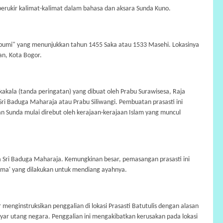
i berukir kalimat-kalimat dalam bahasa dan aksara Sunda Kuno.
n bumi" yang menunjukkan tahun 1455 Saka atau 1533 Masehi. Lokasinya
an, Kota Bogor.
sakakala (tanda peringatan) yang dibuat oleh Prabu Surawisesa, Raja
i Baduga Maharaja atau Prabu Siliwangi. Pembuatan prasasti ini
aan Sunda mulai direbut oleh kerajaan-kerajaan Islam yang muncul
ya Sri Baduga Maharaja. Kemungkinan besar, pemasangan prasasti ini
ma' yang dilakukan untuk mendiang ayahnya.
enginstruksikan penggalian di lokasi Prasasti Batutulis dengan alasan
ar utang negara. Penggalian ini mengakibatkan kerusakan pada lokasi