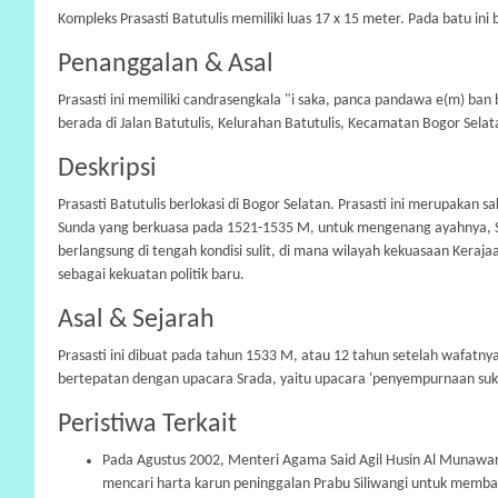
Kompleks Prasasti Batutulis memiliki luas 17 x 15 meter. Pada batu in
Penanggalan & Asal
Prasasti ini memiliki candrasengkala "i saka, panca pandawa e(m) ba
berada di Jalan Batutulis, Kelurahan Batutulis, Kecamatan Bogor Selat
Deskripsi
Prasasti Batutulis berlokasi di Bogor Selatan. Prasasti ini merupakan 
Sunda yang berkuasa pada 1521-1535 M, untuk mengenang ayahnya, Sr
berlangsung di tengah kondisi sulit, di mana wilayah kekuasaan Keraj
sebagai kekuatan politik baru.
Asal & Sejarah
Prasasti ini dibuat pada tahun 1533 M, atau 12 tahun setelah wafatn
bertepatan dengan upacara Srada, yaitu upacara 'penyempurnaan suk
Peristiwa Terkait
Pada Agustus 2002, Menteri Agama Said Agil Husin Al Munawar m
mencari harta karun peninggalan Prabu Siliwangi untuk membay