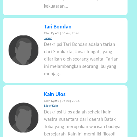
kekuasaan...
Tari Bondan
Oleh
Kyas1
| 06 Aug 2026.
Tarian
Deskripsi Tari Bondan adalah tarian
dari Surakarta, Jawa Tengah, yang
ditarikan oleh seorang wanita. Tarian
ini melambangkan seorang ibu yang
menjag...
Kain Ulos
Oleh
Kyas1
| 06 Aug 2026.
Motif Kain
Deskripsi Ulos adalah sehelai kain
wastra nusantara dari daerah Batak
Toba yang merupakan warisan budaya
bersejarah. Kain ini memiliki filosofi