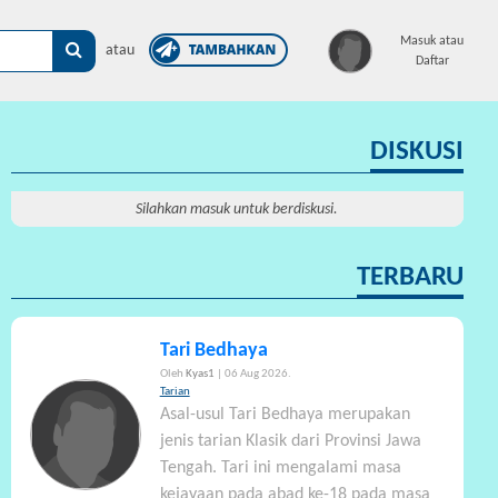
×
Masuk atau
atau
Daftar
DISKUSI
Silahkan masuk untuk berdiskusi.
TERBARU
Tari Bedhaya
Oleh
Kyas1
| 06 Aug 2026.
Tarian
Asal-usul Tari Bedhaya merupakan
jenis tarian Klasik dari Provinsi Jawa
Tengah. Tari ini mengalami masa
kejayaan pada abad ke-18 pada masa