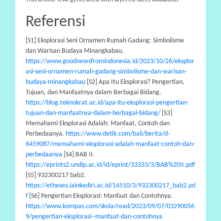
Referensi
[S1] Eksplorasi Seni Ornamen Rumah Gadang: Simbolisme
dan Warisan Budaya Minangkabau.
https://www.goodnewsfromindonesia.id/2023/10/26/eksplor
asi-seni-ornamen-rumah-gadang-simbolisme-dan-warisan-
budaya-minangkabau
[S2] Apa Itu Eksplorasi? Pengertian,
Tujuan, dan Manfaatnya dalam Berbagai Bidang.
https://blog.teknokrat.ac.id/apa-itu-eksplorasi-pengertian-
tujuan-dan-manfaatnya-dalam-berbagai-bidang/
[S3]
Memahami Eksplorasi Adalah: Manfaat, Contoh dan
Perbedaanya.
https://www.detik.com/bali/berita/d-
6459087/memahami-eksplorasi-adalah-manfaat-contoh-dan-
perbedaanya
[S4] BAB II.
https://eprints2.undip.ac.id/id/eprint/33333/3/BAB%20II.pdf
[S5] 932300217 bab2.
https://etheses.iainkediri.ac.id/14510/3/932300217_bab2.pd
f
[S6] Pengertian Eksplorasi: Manfaat dan Contohnya.
https://www.kompas.com/skola/read/2023/09/07/03290056
9/pengertian-eksplorasi--manfaat-dan-contohnya