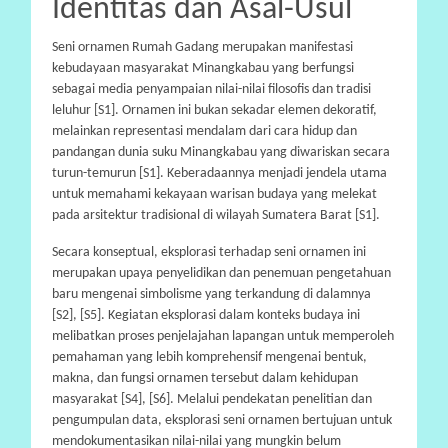
Identitas dan Asal-Usul
A
Seni ornamen Rumah Gadang merupakan manifestasi
kebudayaan masyarakat Minangkabau yang berfungsi
sebagai media penyampaian nilai-nilai filosofis dan tradisi
leluhur [S1]. Ornamen ini bukan sekadar elemen dekoratif,
melainkan representasi mendalam dari cara hidup dan
pandangan dunia suku Minangkabau yang diwariskan secara
turun-temurun [S1]. Keberadaannya menjadi jendela utama
untuk memahami kekayaan warisan budaya yang melekat
pada arsitektur tradisional di wilayah Sumatera Barat [S1].
Secara konseptual, eksplorasi terhadap seni ornamen ini
merupakan upaya penyelidikan dan penemuan pengetahuan
baru mengenai simbolisme yang terkandung di dalamnya
[S2], [S5]. Kegiatan eksplorasi dalam konteks budaya ini
melibatkan proses penjelajahan lapangan untuk memperoleh
pemahaman yang lebih komprehensif mengenai bentuk,
makna, dan fungsi ornamen tersebut dalam kehidupan
masyarakat [S4], [S6]. Melalui pendekatan penelitian dan
pengumpulan data, eksplorasi seni ornamen bertujuan untuk
mendokumentasikan nilai-nilai yang mungkin belum