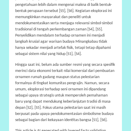
pengetahuan lebih dalam mengenai makna di balik bentuk-
bentuk perupaan tersebut [S5], [S6]. Kegiatan eksplorasi ini
memungkinkan masyarakat dan peneliti untuk
mendokumentasikan serta menjaga relevansi simbol-simbol
tradisional di tengah perkembangan zaman [S4], [S5].
Penyelidikan mendalam terhadap ornamen ini menjadi
langkah krusial agar warisan budaya Minangkabau tidak
hanya sekadar menjadi artefak fisik, tetapi tetap dipahami
sebagai sistem nilai yang hidup [S1], [S4].
Hingga saat ini, belum ada sumber resmi yang secara spesifik
merinci data ekonomi terkait nilai komersial dari pembuatan
ornamen rumah gadang maupun status pelestarian
formalnya di tingkat komunitas pengrajin. Namun, secara
umum, eksplorasi terhadap seni ornamen ini dipandang
sebagai upaya strategis untuk memperoleh pemahaman
baru yang dapat mendukung keberlanjutan tradisi di masa
depan [S2], [S5]. Fokus utama pelestarian saat ini masih
berpusat pada upaya pendokumentasian simbolisme budaya
sebagai bagian dari kekayaan identitas bangsa [S1], [S6].
This article is AI generated with layered facts validation