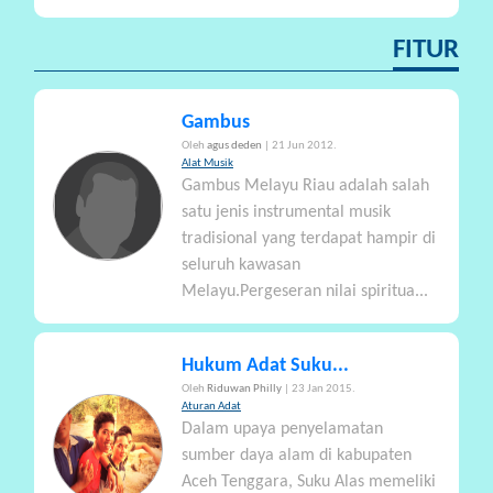
FITUR
Gambus
Oleh
agus deden
| 21 Jun 2012.
Alat Musik
Gambus Melayu Riau adalah salah
satu jenis instrumental musik
tradisional yang terdapat hampir di
seluruh kawasan
Melayu.Pergeseran nilai spiritua...
Hukum Adat Suku...
Oleh
Riduwan Philly
| 23 Jan 2015.
Aturan Adat
Dalam upaya penyelamatan
sumber daya alam di kabupaten
Aceh Tenggara, Suku Alas memeliki