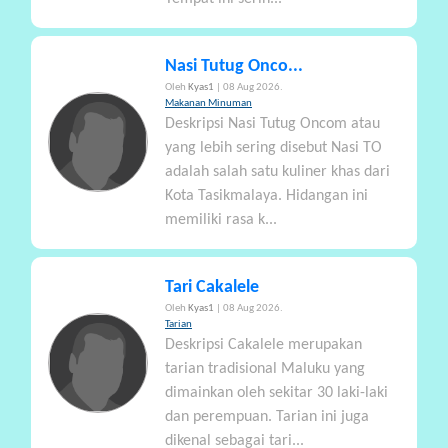
Nasi Tutug Onco...
Oleh
Kyas1
| 08 Aug 2026.
Makanan Minuman
Deskripsi Nasi Tutug Oncom atau
yang lebih sering disebut Nasi TO
adalah salah satu kuliner khas dari
Kota Tasikmalaya. Hidangan ini
memiliki rasa k...
Tari Cakalele
Oleh
Kyas1
| 08 Aug 2026.
Tarian
Deskripsi Cakalele merupakan
tarian tradisional Maluku yang
dimainkan oleh sekitar 30 laki-laki
dan perempuan. Tarian ini juga
dikenal sebagai tari...