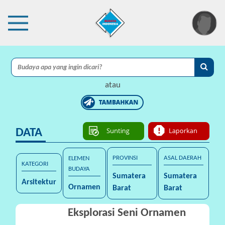
×
I
A
atau
C
I
DATA
P
r
o
PROVINSI
ASAL DAERAH
ELEMEN
KATEGORI
t
BUDAYA
Sumatera
Sumatera
e
Arsitektur
Ornamen
Barat
Barat
k
s
Eksplorasi Seni Ornamen
i