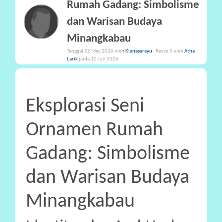
Rumah Gadang: Simbolisme
P
dan Warisan Budaya
A
Minangkabau
R
T
Tanggal 22 May 2026 oleh
Kianasarayu
. Revisi 5 oleh
Atha
Larik
pada 10 Jun 2026.
I
S
I
P
Eksplorasi Seni
A
S
Ornamen Rumah
I
Gadang: Simbolisme
P
R
dan Warisan Budaya
A
N
Minangkabau
A
L