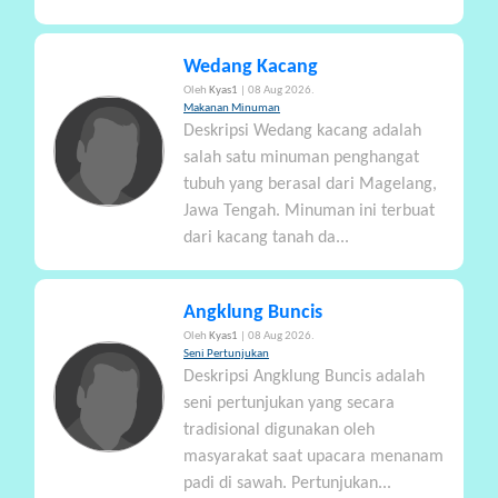
Wedang Kacang
Oleh
Kyas1
| 08 Aug 2026.
Makanan Minuman
Deskripsi Wedang kacang adalah
salah satu minuman penghangat
tubuh yang berasal dari Magelang,
Jawa Tengah. Minuman ini terbuat
dari kacang tanah da...
Angklung Buncis
Oleh
Kyas1
| 08 Aug 2026.
Seni Pertunjukan
Deskripsi Angklung Buncis adalah
seni pertunjukan yang secara
tradisional digunakan oleh
masyarakat saat upacara menanam
padi di sawah. Pertunjukan...