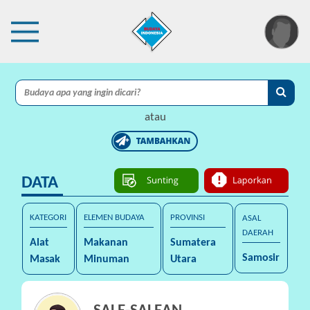
×
I
A
atau
C
I
DATA
P
r
o
KATEGORI
ELEMEN BUDAYA
PROVINSI
ASAL
t
DAERAH
Alat
Makanan
Sumatera
e
Samosir
Masak
Minuman
Utara
k
s
i