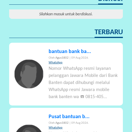
Silahkan masuk untuk berdiskusi.
TERBARU
bantuan bank ba...
Oleh
Agus1802
| 09 Aug 2026.
WhatsApp
Nomor WhatsApp resmi layanan
pelanggan Jawara Mobile dari Bank
Banten dapat dihubungi melalui
WhatsApp resmi Jawara mobile
bank banten wa ☎️ 0815-405...
Pusat bantuan b...
Oleh
Agus1802
| 09 Aug 2026.
WhatsApp