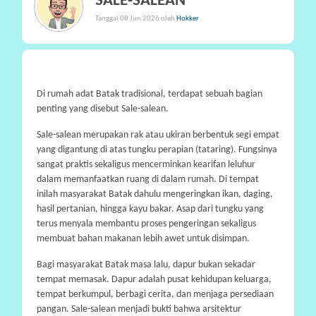
SALE-SALEAN
P
Tanggal 08 Jun 2026 oleh
Hokker
.
A
R
T
I
Di rumah adat Batak tradisional, terdapat sebuah bagian
S
penting yang disebut Sale-salean.
I
Sale-salean merupakan rak atau ukiran berbentuk segi empat
P
yang digantung di atas tungku perapian (tataring). Fungsinya
A
sangat praktis sekaligus mencerminkan kearifan leluhur
S
dalam memanfaatkan ruang di dalam rumah. Di tempat
I
inilah masyarakat Batak dahulu mengeringkan ikan, daging,
hasil pertanian, hingga kayu bakar. Asap dari tungku yang
terus menyala membantu proses pengeringan sekaligus
P
membuat bahan makanan lebih awet untuk disimpan.
R
A
Bagi masyarakat Batak masa lalu, dapur bukan sekadar
N
tempat memasak. Dapur adalah pusat kehidupan keluarga,
A
tempat berkumpul, berbagi cerita, dan menjaga persediaan
L
pangan. Sale-salean menjadi bukti bahwa arsitektur