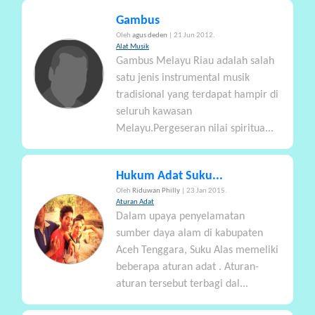
Gambus
Oleh
agus deden
| 21 Jun 2012.
Alat Musik
Gambus Melayu Riau adalah salah
satu jenis instrumental musik
tradisional yang terdapat hampir di
seluruh kawasan
Melayu.Pergeseran nilai spiritua...
Hukum Adat Suku...
Oleh
Riduwan Philly
| 23 Jan 2015.
Aturan Adat
Dalam upaya penyelamatan
sumber daya alam di kabupaten
Aceh Tenggara, Suku Alas memeliki
beberapa aturan adat . Aturan-
aturan tersebut terbagi dal...