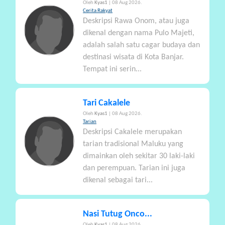
Oleh
Kyas1
| 08 Aug 2026.
A
Cerita Rakyat
Deskripsi Rawa Onom, atau juga
dikenal dengan nama Pulo Majeti,
adalah salah satu cagar budaya dan
destinasi wisata di Kota Banjar.
Tempat ini serin...
Tari Cakalele
Oleh
Kyas1
| 08 Aug 2026.
Tarian
Deskripsi Cakalele merupakan
tarian tradisional Maluku yang
dimainkan oleh sekitar 30 laki-laki
dan perempuan. Tarian ini juga
dikenal sebagai tari...
Nasi Tutug Onco...
Oleh
Kyas1
| 08 Aug 2026.