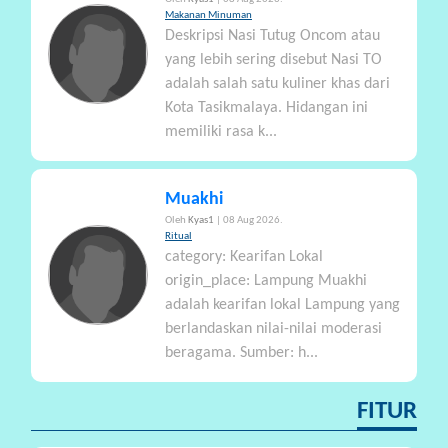
Makanan Minuman
Deskripsi Nasi Tutug Oncom atau
yang lebih sering disebut Nasi TO
adalah salah satu kuliner khas dari
Kota Tasikmalaya. Hidangan ini
memiliki rasa k...
Muakhi
Oleh
Kyas1
| 08 Aug 2026.
Ritual
category: Kearifan Lokal
origin_place: Lampung Muakhi
adalah kearifan lokal Lampung yang
berlandaskan nilai-nilai moderasi
beragama. Sumber: h...
FITUR