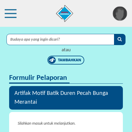
×
I
A
atau
C
I
Formulir Pelaporan
P
r
o
Artifak Motif Batik Duren Pecah Bunga
t
Merantai
e
k
s
Silahkan masuk untuk melanjutkan.
i