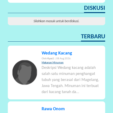
DISKUSI
P
A
R
Silahkan masuk untuk berdiskusi.
T
I
TERBARU
S
I
P
Wedang Kacang
A
Oleh
Kyas1
| 08 Aug 2026.
S
Makanan Minuman
I
Deskripsi Wedang kacang adalah
salah satu minuman penghangat
tubuh yang berasal dari Magelang,
P
Jawa Tengah. Minuman ini terbuat
R
dari kacang tanah da...
A
N
A
Rawa Onom
L