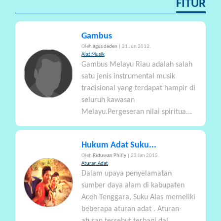
FITUR
Gambus
Oleh
agus deden
| 21 Jun 2012.
Alat Musik
Gambus Melayu Riau adalah salah
satu jenis instrumental musik
tradisional yang terdapat hampir di
seluruh kawasan
Melayu.Pergeseran nilai spiritua...
Hukum Adat Suku...
Oleh
Riduwan Philly
| 23 Jan 2015.
Aturan Adat
Dalam upaya penyelamatan
sumber daya alam di kabupaten
Aceh Tenggara, Suku Alas memeliki
beberapa aturan adat . Aturan-
aturan tersebut terbagi dal...