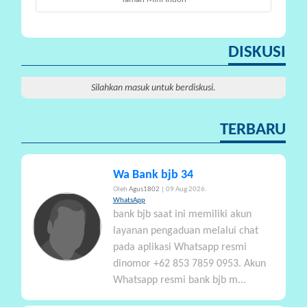
A
DISKUSI
Silahkan masuk untuk berdiskusi.
TERBARU
Wa Bank bjb 34
Oleh
Agus1802
| 09 Aug 2026.
WhatsApp
bank bjb saat ini memiliki akun
layanan pengaduan melalui chat
pada aplikasi Whatsapp resmi
dinomor +62 853 7859 0953. Akun
Whatsapp resmi bank bjb m...