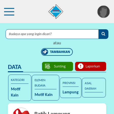
×
I
A
atau
C
I
DATA
P
r
o
KATEGORI
ELEMEN
PROVINSI
ASAL
t
BUDAYA
DAERAH
Motif
e
Lampung
Motif Kain
Kain
k
s
i