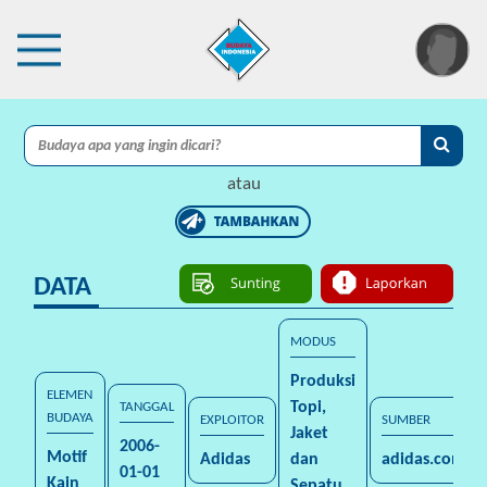
×
I
A
atau
C
I
DATA
P
r
o
MODUS
t
Produksi
e
ELEMEN
Topi,
TANGGAL
k
BUDAYA
EXPLOITOR
SUMBER
Jaket
s
2006-
Motif
Adidas
dan
adidas.com
i
01-01
Kain
Sepatu