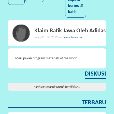
bermotif
P
batik
A
R
T
Klaim Batik Jawa Oleh Adidas
I
S
Tanggal 18 Oct 2011 oleh
Vande Leonardo
.
I
P
A
Merupakan program materials of the world
S
I
DISKUSI
P
R
Silahkan masuk untuk berdiskusi.
A
N
TERBARU
A
L