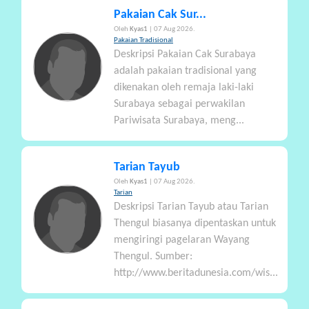
A
Pakaian Cak Sur...
Oleh
Kyas1
| 07 Aug 2026.
Pakaian Tradisional
Deskripsi Pakaian Cak Surabaya
adalah pakaian tradisional yang
dikenakan oleh remaja laki-laki
Surabaya sebagai perwakilan
Pariwisata Surabaya, meng...
Tarian Tayub
Oleh
Kyas1
| 07 Aug 2026.
Tarian
Deskripsi Tarian Tayub atau Tarian
Thengul biasanya dipentaskan untuk
mengiringi pagelaran Wayang
Thengul. Sumber:
http://www.beritadunesia.com/wis...