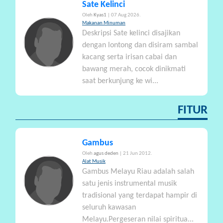
Sate Kelinci
Oleh
Kyas1
| 07 Aug 2026.
Makanan Minuman
Deskripsi Sate kelinci disajikan
dengan lontong dan disiram sambal
kacang serta irisan cabai dan
bawang merah, cocok dinikmati
saat berkunjung ke wi...
FITUR
Gambus
Oleh
agus deden
| 21 Jun 2012.
Alat Musik
Gambus Melayu Riau adalah salah
satu jenis instrumental musik
tradisional yang terdapat hampir di
seluruh kawasan
Melayu.Pergeseran nilai spiritua...