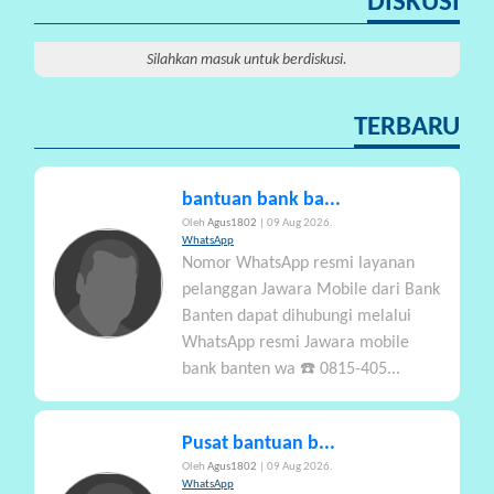
DISKUSI
P
A
Silahkan masuk untuk berdiskusi.
R
T
TERBARU
I
S
I
bantuan bank ba...
P
Oleh
Agus1802
| 09 Aug 2026.
A
WhatsApp
Nomor WhatsApp resmi layanan
S
pelanggan Jawara Mobile dari Bank
I
Banten dapat dihubungi melalui
WhatsApp resmi Jawara mobile
P
bank banten wa ☎️ 0815-405...
R
A
N
Pusat bantuan b...
A
Oleh
Agus1802
| 09 Aug 2026.
L
WhatsApp