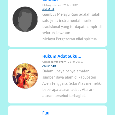
Oleh
agus deden
| 21 Jun 2012.
Alat Musik
Gambus Melayu Riau adalah salah
satu jenis instrumental musik
tradisional yang terdapat hampir di
seluruh kawasan
Melayu.Pergeseran nilai spiritua...
Hukum Adat Suku...
Oleh
Riduwan Philly
| 23 Jan 2015.
Aturan Adat
Dalam upaya penyelamatan
sumber daya alam di kabupaten
Aceh Tenggara, Suku Alas memeliki
beberapa aturan adat . Aturan-
aturan tersebut terbagi dal...
Fuu