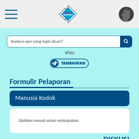
×
I
A
atau
C
I
Formulir Pelaporan
P
r
o
Manusia Kodok
t
e
k
Silahkan masuk untuk melanjutkan.
s
i