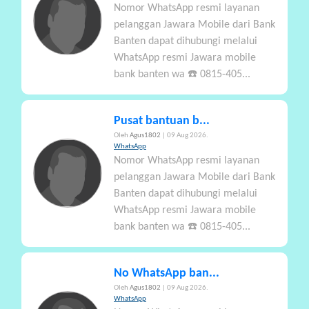
Nomor WhatsApp resmi layanan
A
pelanggan Jawara Mobile dari Bank
Banten dapat dihubungi melalui
WhatsApp resmi Jawara mobile
bank banten wa ☎️ 0815-405...
Pusat bantuan b...
Oleh
Agus1802
| 09 Aug 2026.
WhatsApp
Nomor WhatsApp resmi layanan
pelanggan Jawara Mobile dari Bank
Banten dapat dihubungi melalui
WhatsApp resmi Jawara mobile
bank banten wa ☎️ 0815-405...
No WhatsApp ban...
Oleh
Agus1802
| 09 Aug 2026.
WhatsApp