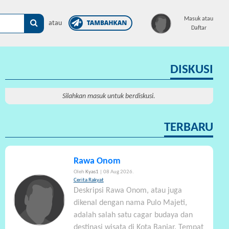
×
Masuk atau
atau
Daftar
DISKUSI
Silahkan masuk untuk berdiskusi.
TERBARU
Rawa Onom
Oleh
Kyas1
| 08 Aug 2026.
Cerita Rakyat
Deskripsi Rawa Onom, atau juga
dikenal dengan nama Pulo Majeti,
adalah salah satu cagar budaya dan
destinasi wisata di Kota Banjar. Tempat