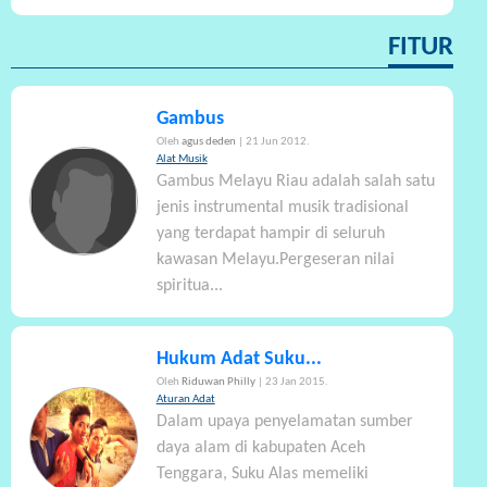
FITUR
Gambus
Oleh
agus deden
| 21 Jun 2012.
Alat Musik
Gambus Melayu Riau adalah salah satu
jenis instrumental musik tradisional
yang terdapat hampir di seluruh
kawasan Melayu.Pergeseran nilai
spiritua...
Hukum Adat Suku...
Oleh
Riduwan Philly
| 23 Jan 2015.
Aturan Adat
Dalam upaya penyelamatan sumber
daya alam di kabupaten Aceh
Tenggara, Suku Alas memeliki