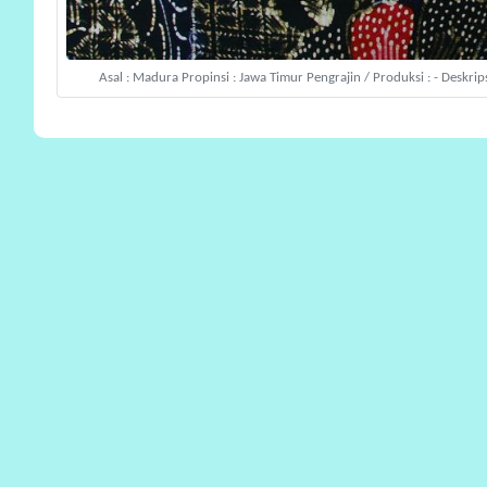
Asal : Madura Propinsi : Jawa Timur Pengrajin / Produksi : - Deskri