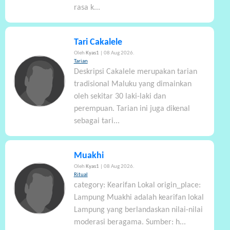
rasa k...
Tari Cakalele
Oleh
Kyas1
| 08 Aug 2026.
Tarian
Deskripsi Cakalele merupakan tarian
tradisional Maluku yang dimainkan
oleh sekitar 30 laki-laki dan
perempuan. Tarian ini juga dikenal
sebagai tari...
Muakhi
Oleh
Kyas1
| 08 Aug 2026.
Ritual
category: Kearifan Lokal origin_place:
Lampung Muakhi adalah kearifan lokal
Lampung yang berlandaskan nilai-nilai
moderasi beragama. Sumber: h...