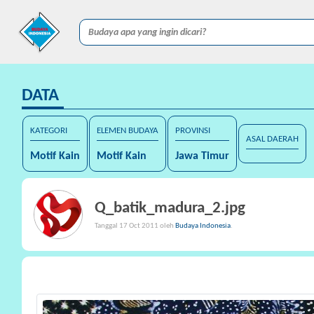
DATA
KATEGORI
ELEMEN BUDAYA
PROVINSI
ASAL DAERAH
Motif Kain
Motif Kain
Jawa Timur
Q_batik_madura_2.jpg
Tanggal 17 Oct 2011 oleh
Budaya Indonesia
.