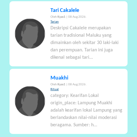
Tari Cakalele
Oleh
Kyas1
| 08 Aug 2026.
Tarian
Deskripsi Cakalele merupakan
tarian tradisional Maluku yang
dimainkan oleh sekitar 30 laki-laki
dan perempuan. Tarian ini juga
dikenal sebagai tari...
Muakhi
Oleh
Kyas1
| 08 Aug 2026.
Ritual
category: Kearifan Lokal
origin_place: Lampung Muakhi
adalah kearifan lokal Lampung yang
berlandaskan nilai-nilai moderasi
beragama. Sumber: h...