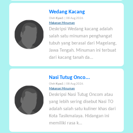
Wedang Kacang
Oleh
Kyas1
| 08 Aug 2026.
Makanan Minuman
Deskripsi Wedang kacang adalah
salah satu minuman penghangat
tubuh yang berasal dari Magelang,
Jawa Tengah. Minuman ini terbuat
dari kacang tanah da...
Nasi Tutug Onco...
Oleh
Kyas1
| 08 Aug 2026.
Makanan Minuman
Deskripsi Nasi Tutug Oncom atau
yang lebih sering disebut Nasi TO
adalah salah satu kuliner khas dari
Kota Tasikmalaya. Hidangan ini
memiliki rasa k...