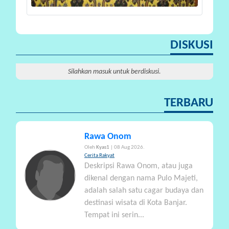
A
DISKUSI
Silahkan masuk untuk berdiskusi.
TERBARU
Rawa Onom
Oleh
Kyas1
| 08 Aug 2026.
Cerita Rakyat
Deskripsi Rawa Onom, atau juga
dikenal dengan nama Pulo Majeti,
adalah salah satu cagar budaya dan
destinasi wisata di Kota Banjar.
Tempat ini serin...