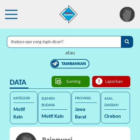
×
I
A
atau
C
I
DATA
P
r
o
KATEGORI
PROVINSI
ELEMEN
ASAL
t
BUDAYA
DAERAH
Motif
Jawa
e
Motif Kain
Cirebon
Kain
Barat
k
s
i