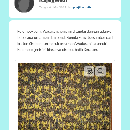
Rajegwesi
P
Tanggal 01 Mar 2012 oleh
panji bernath
.
A
R
T
Kelompok Jenis Wadasan, jenis ini ditandai dengan adanya
I
beberapa ornamen dan benda-benda yang bersumber dari
S
kraton Cirebon, termasuk ornamen Wadasan itu sendiri.
Kelompok jenis ini biasanya disebut batik Keraton.
I
P
A
S
I
P
R
A
N
A
L