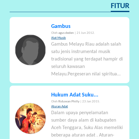
FITUR
Gambus
Oleh
agus deden
| 21 Jun 2012.
Alat Musik
Gambus Melayu Riau adalah salah
satu jenis instrumental musik
tradisional yang terdapat hampir di
seluruh kawasan
Melayu.Pergeseran nilai spiritua...
Hukum Adat Suku...
Oleh
Riduwan Philly
| 23 Jan 2015.
Aturan Adat
Dalam upaya penyelamatan
sumber daya alam di kabupaten
Aceh Tenggara, Suku Alas memeliki
beberapa aturan adat . Aturan-