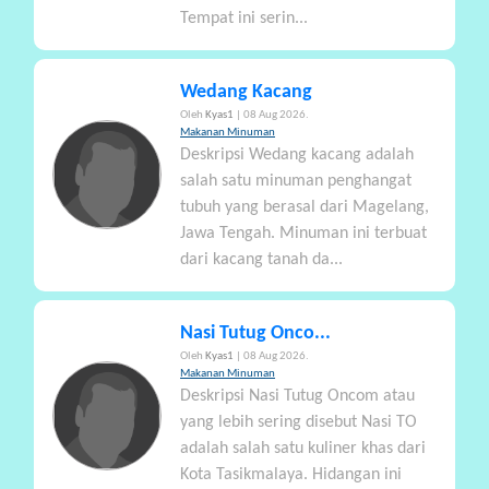
Tempat ini serin...
Wedang Kacang
Oleh
Kyas1
| 08 Aug 2026.
Makanan Minuman
Deskripsi Wedang kacang adalah
salah satu minuman penghangat
tubuh yang berasal dari Magelang,
Jawa Tengah. Minuman ini terbuat
dari kacang tanah da...
Nasi Tutug Onco...
Oleh
Kyas1
| 08 Aug 2026.
Makanan Minuman
Deskripsi Nasi Tutug Oncom atau
yang lebih sering disebut Nasi TO
adalah salah satu kuliner khas dari
Kota Tasikmalaya. Hidangan ini