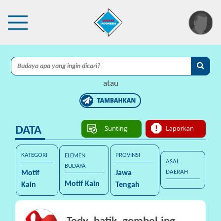
×
I
A
atau
C
I
DATA
P
r
o
KATEGORI
PROVINSI
ELEMEN
ASAL
t
BUDAYA
DAERAH
Motif
Jawa
e
Motif Kain
Kain
Tengah
k
s
i