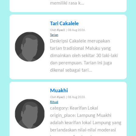
memiliki rasa k...
Tari Cakalele
Oleh
Kyas1
| 08 Aug 2026.
Tarian
Deskripsi Cakalele merupakan
tarian tradisional Maluku yang
dimainkan oleh sekitar 30 laki-laki
dan perempuan. Tarian ini juga
dikenal sebagai tari...
Muakhi
Oleh
Kyas1
| 08 Aug 2026.
Ritual
category: Kearifan Lokal
origin_place: Lampung Muakhi
adalah kearifan lokal Lampung yang
berlandaskan nilai-nilai moderasi