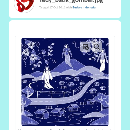
Tedy_batik_gombel.jpg
P
Tanggal 17 Oct 2011 oleh
Budaya Indonesia
.
A
R
T
I
S
I
P
A
S
I
P
R
A
N
A
L