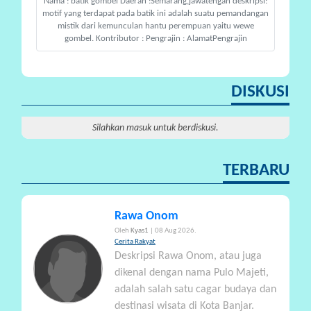
Nama : batik gombel Daerah :Semarang,jawatengah deskripsi:
A
motif yang terdapat pada batik ini adalah suatu pemandangan
mistik dari kemunculan hantu perempuan yaitu wewe
gombel. Kontributor : Pengrajin : AlamatPengrajin
DISKUSI
Silahkan masuk untuk berdiskusi.
TERBARU
Rawa Onom
Oleh
Kyas1
| 08 Aug 2026.
Cerita Rakyat
Deskripsi Rawa Onom, atau juga
dikenal dengan nama Pulo Majeti,
adalah salah satu cagar budaya dan
destinasi wisata di Kota Banjar.