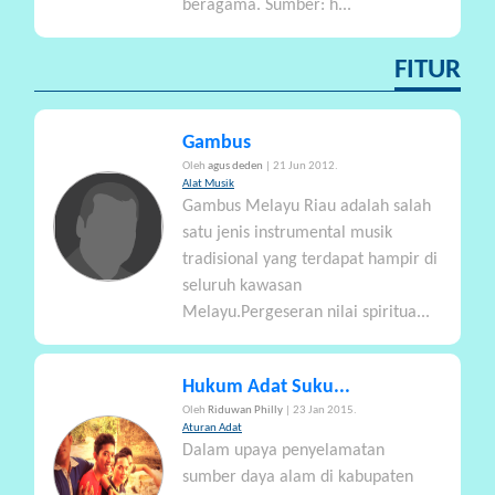
beragama. Sumber: h...
FITUR
Gambus
Oleh
agus deden
| 21 Jun 2012.
Alat Musik
Gambus Melayu Riau adalah salah
satu jenis instrumental musik
tradisional yang terdapat hampir di
seluruh kawasan
Melayu.Pergeseran nilai spiritua...
Hukum Adat Suku...
Oleh
Riduwan Philly
| 23 Jan 2015.
Aturan Adat
Dalam upaya penyelamatan
sumber daya alam di kabupaten