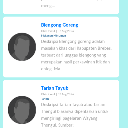
meng...
Blengong Goreng
Oleh
Kyas1
| 07 Aug 2026.
Makanan Minuman
Deskripsi Blengong goreng adalah
masakan khas dari Kabupaten Brebes,
terbuat dari unggas blengong yang
merupakan hasil perkawinan itik dan
entog. Ma...
Tarian Tayub
Oleh
Kyas1
| 07 Aug 2026.
Tarian
Deskripsi Tarian Tayub atau Tarian
Thengul biasanya dipentaskan untuk
mengiringi pagelaran Wayang
Thengul. Sumber: