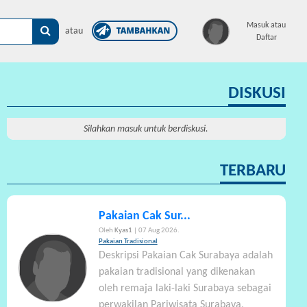
×
Masuk atau
atau
Daftar
DISKUSI
Silahkan masuk untuk berdiskusi.
TERBARU
Pakaian Cak Sur...
Oleh
Kyas1
| 07 Aug 2026.
Pakaian Tradisional
Deskripsi Pakaian Cak Surabaya adalah
pakaian tradisional yang dikenakan
oleh remaja laki-laki Surabaya sebagai
perwakilan Pariwisata Surabaya,