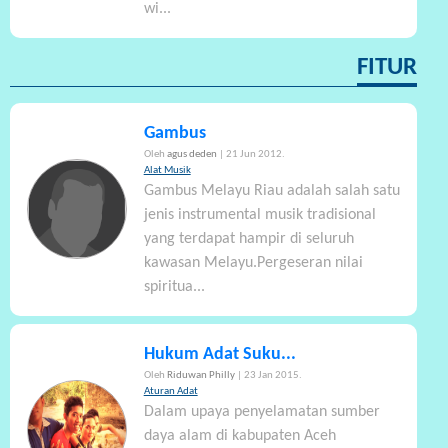
wi...
FITUR
Gambus
Oleh
agus deden
| 21 Jun 2012.
Alat Musik
Gambus Melayu Riau adalah salah satu
jenis instrumental musik tradisional
yang terdapat hampir di seluruh
kawasan Melayu.Pergeseran nilai
spiritua...
Hukum Adat Suku...
Oleh
Riduwan Philly
| 23 Jan 2015.
Aturan Adat
Dalam upaya penyelamatan sumber
daya alam di kabupaten Aceh