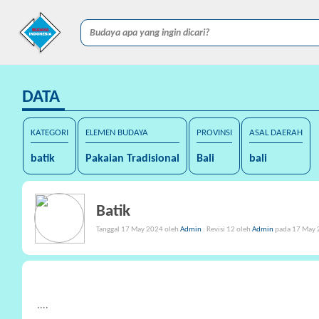
DATA
KATEGORI
ELEMEN BUDAYA
PROVINSI
ASAL DAERAH
batik
Pakaian Tradisional
Bali
bali
Batik
Tanggal 17 May 2024 oleh
Admin
. Revisi 12 oleh
Admin
pada 17 May 
....