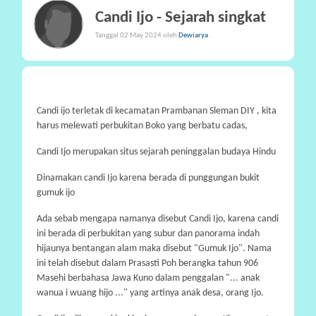
Candi Ijo - Sejarah singkat
P
A
Tanggal 02 May 2024 oleh
Dewiarya
.
R
T
I
S
Candi ijo terletak di kecamatan Prambanan Sleman DIY , kita
I
harus melewati perbukitan Boko yang berbatu cadas,
P
Candi Ijo merupakan situs sejarah peninggalan budaya Hindu
A
S
Dinamakan candi Ijo karena berada di punggungan bukit
I
gumuk ijo
Ada sebab mengapa namanya disebut Candi Ijo, karena candi
P
ini berada di perbukitan yang subur dan panorama indah
R
hijaunya bentangan alam maka disebut "Gumuk Ijo". Nama
A
ini telah disebut dalam Prasasti Poh berangka tahun 906
N
Masehi berbahasa Jawa Kuno dalam penggalan "... anak
A
wanua i wuang hijo ..." yang artinya anak desa, orang Ijo.
L