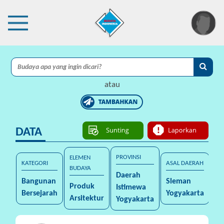
×
I
A
atau
C
I
DATA
P
r
o
PROVINSI
ELEMEN
KATEGORI
ASAL DAERAH
t
BUDAYA
Daerah
e
Bangunan
Sleman
Produk
Istimewa
k
Bersejarah
Yogyakarta
Arsitektur
Yogyakarta
s
i