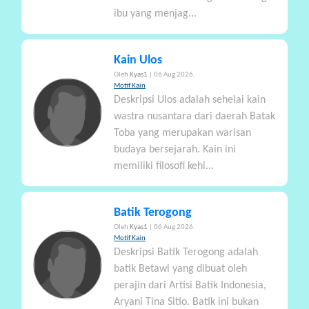
ibu yang menjag...
Kain Ulos
Oleh
Kyas1
| 06 Aug 2026.
Motif Kain
Deskripsi Ulos adalah sehelai kain
wastra nusantara dari daerah Batak
Toba yang merupakan warisan
budaya bersejarah. Kain ini
memiliki filosofi kehi...
Batik Terogong
Oleh
Kyas1
| 06 Aug 2026.
Motif Kain
Deskripsi Batik Terogong adalah
batik Betawi yang dibuat oleh
perajin dari Artisi Batik Indonesia,
Aryani Tina Sitio. Batik ini bukan