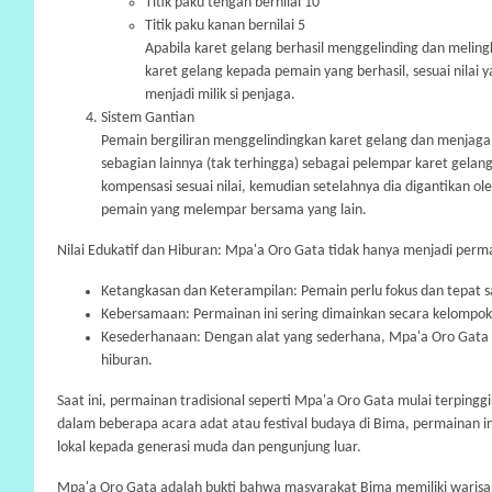
Titik paku tengah bernilai 10
Titik paku kanan bernilai 5
Apabila karet gelang berhasil menggelinding dan meling
karet gelang kepada pemain yang berhasil, sesuai nilai 
menjadi milik si penjaga.
Sistem Gantian
Pemain bergiliran menggelindingkan karet gelang dan menjaga
sebagian lainnya (tak terhingga) sebagai pelempar karet gelan
kompensasi sesuai nilai, kemudian setelahnya dia digantikan ol
pemain yang melempar bersama yang lain.
Nilai Edukatif dan Hiburan: Mpa'a Oro Gata tidak hanya menjadi perma
Ketangkasan dan Keterampilan: Pemain perlu fokus dan tepat
Kebersamaan: Permainan ini sering dimainkan secara kelompo
Kesederhanaan: Dengan alat yang sederhana, Mpa'a Oro Gata 
hiburan.
Saat ini, permainan tradisional seperti Mpa'a Oro Gata mulai terpi
dalam beberapa acara adat atau festival budaya di Bima, permainan 
lokal kepada generasi muda dan pengunjung luar.
Mpa'a Oro Gata adalah bukti bahwa masyarakat Bima memiliki warisa