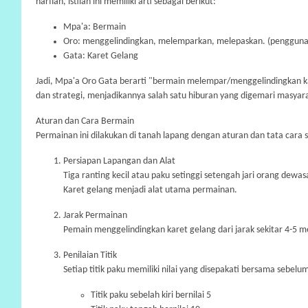
harfiah, istilah ini memiliki arti sebagai berikut:
Mpa'a: Bermain
Oro: menggelindingkan, melemparkan, melepaskan. (penggunaan
Gata: Karet Gelang
Jadi, Mpa'a Oro Gata berarti "bermain melempar/menggelindingkan k
dan strategi, menjadikannya salah satu hiburan yang digemari masyar
Aturan dan Cara Bermain
Permainan ini dilakukan di tanah lapang dengan aturan dan tata cara s
Persiapan Lapangan dan Alat
Tiga ranting kecil atau paku setinggi setengah jari orang dewa
Karet gelang menjadi alat utama permainan.
Jarak Permainan
Pemain menggelindingkan karet gelang dari jarak sekitar 4-5 m
Penilaian Titik
Setiap titik paku memiliki nilai yang disepakati bersama sebel
Titik paku sebelah kiri bernilai 5