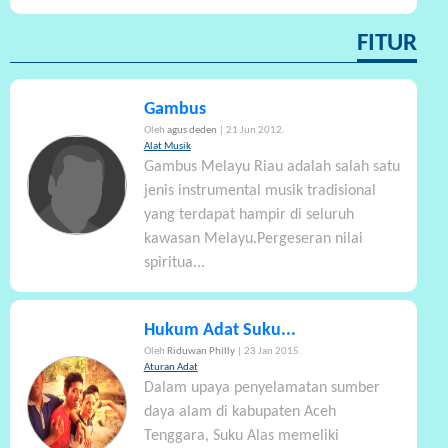
FITUR
Gambus
Oleh
agus deden
| 21 Jun 2012.
Alat Musik
Gambus Melayu Riau adalah salah satu
jenis instrumental musik tradisional
yang terdapat hampir di seluruh
kawasan Melayu.Pergeseran nilai
spiritua...
Hukum Adat Suku...
Oleh
Riduwan Philly
| 23 Jan 2015.
Aturan Adat
Dalam upaya penyelamatan sumber
daya alam di kabupaten Aceh
Tenggara, Suku Alas memeliki