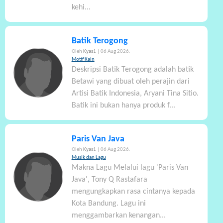
kehi...
Batik Terogong
Oleh
Kyas1
| 06 Aug 2026.
Motif Kain
Deskripsi Batik Terogong adalah batik
Betawi yang dibuat oleh perajin dari
Artisi Batik Indonesia, Aryani Tina Sitio.
Batik ini bukan hanya produk f...
Paris Van Java
Oleh
Kyas1
| 06 Aug 2026.
Musik dan Lagu
Makna Lagu Melalui lagu 'Paris Van
Java', Tony Q Rastafara
mengungkapkan rasa cintanya kepada
Kota Bandung. Lagu ini
menggambarkan kenangan...