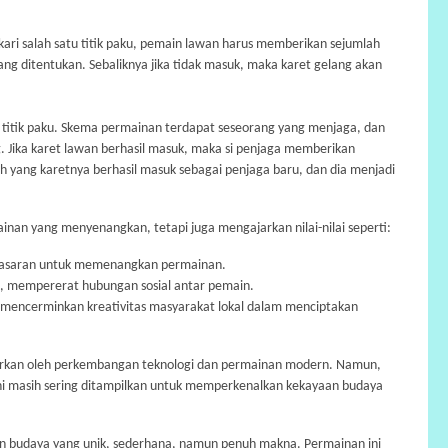
kari salah satu titik paku, pemain lawan harus memberikan sejumlah
yang ditentukan. Sebaliknya jika tidak masuk, maka karet gelang akan
 titik paku. Skema permainan terdapat seseorang yang menjaga, dan
g. Jika karet lawan berhasil masuk, maka si penjaga memberikan
eh yang karetnya berhasil masuk sebagai penjaga baru, dan dia menjadi
inan yang menyenangkan, tetapi juga mengajarkan nilai-nilai seperti:
 sasaran untuk memenangkan permainan.
k, mempererat hubungan sosial antar pemain.
mencerminkan kreativitas masyarakat lokal dalam menciptakan
nggirkan oleh perkembangan teknologi dan permainan modern. Namun,
ini masih sering ditampilkan untuk memperkenalkan kekayaan budaya
n budaya yang unik, sederhana, namun penuh makna. Permainan ini