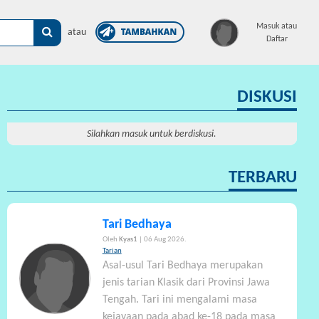
×
Masuk atau
atau
Daftar
DISKUSI
Silahkan masuk untuk berdiskusi.
TERBARU
Tari Bedhaya
Oleh
Kyas1
| 06 Aug 2026.
Tarian
Asal-usul Tari Bedhaya merupakan
jenis tarian Klasik dari Provinsi Jawa
Tengah. Tari ini mengalami masa
kejayaan pada abad ke-18 pada masa