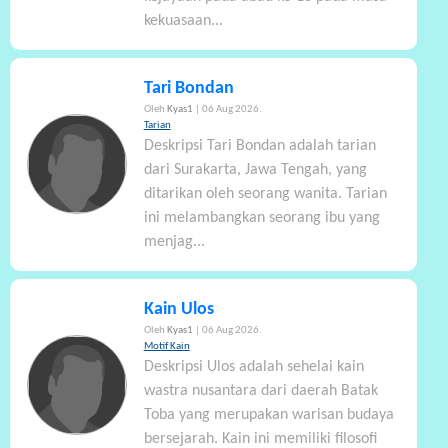
kekuasaan...
Tari Bondan
Oleh
Kyas1
| 06 Aug 2026.
Tarian
Deskripsi Tari Bondan adalah tarian
dari Surakarta, Jawa Tengah, yang
ditarikan oleh seorang wanita. Tarian
ini melambangkan seorang ibu yang
menjag...
Kain Ulos
Oleh
Kyas1
| 06 Aug 2026.
Motif Kain
Deskripsi Ulos adalah sehelai kain
wastra nusantara dari daerah Batak
Toba yang merupakan warisan budaya
bersejarah. Kain ini memiliki filosofi