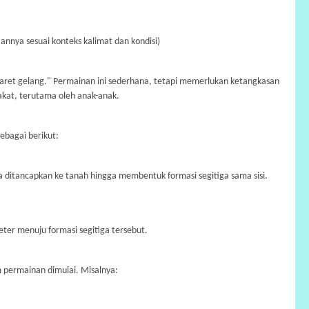
nya sesuai konteks kalimat dan kondisi)
aret gelang." Permainan ini sederhana, tetapi memerlukan ketangkasan
akat, terutama oleh anak-anak.
ebagai berikut:
sa ditancapkan ke tanah hingga membentuk formasi segitiga sama sisi.
eter menuju formasi segitiga tersebut.
um permainan dimulai. Misalnya: