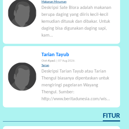
Makanan Minuman
Deskripsi Sate Blora adalah makanan
berupa daging yang diiris kecil-kecil
kemudian ditusuk dan dibakar. Untuk
daging bisa digunakan daging sapi,
kam...
Tarian Tayub
Oleh
Kyas1
| 07 Aug 2026.
Tarian
Deskripsi Tarian Tayub atau Tarian
Thengul biasanya dipentaskan untuk
mengiringi pagelaran Wayang
Thengul. Sumber:
http://www.beritadunesia.com/wis...
FITUR