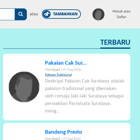
×
Masuk atau
atau
Daftar
TERBARU
Pakaian Cak Sur...
Oleh
Kyas1
| 07 Aug 2026.
Pakaian Tradisional
Deskripsi Pakaian Cak Surabaya adalah
pakaian tradisional yang dikenakan
oleh remaja laki-laki Surabaya sebagai
perwakilan Pariwisata Surabaya,
meng...
Bandeng Presto
Oleh
Kyas1
| 07 Aug 2026.