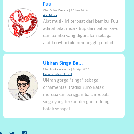
Fuu
Oleh
Sobat Budaya
| 25 Jun 2014.
Alat Musik
Alat musik ini terbuat dari bambu. Fuu
adalah alat musik tiup dari bahan kayu
dan bambu yang digunakan sebagai
alat bunyi untuk memanggil pendud...
Ukiran Singa Ba...
Oleh
hokky saavedra
| 09 Apr 2012.
Ornamen Arsitektural
Ukiran gorga "singa" sebagai
ornamentasi tradisi kuno Batak
merupakan penggambaran kepala
singa yang terkait dengan mitologi
batak sebagai...