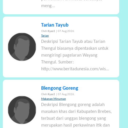
meng...
Tarian Tayub
Oleh
Kyas1
| 07 Aug 2026.
Tarian
Deskripsi Tarian Tayub atau Tarian
Thengul biasanya dipentaskan untuk
mengiringi pagelaran Wayang
Thengul. Sumber:
http://www.beritadunesia.com/wis...
Blengong Goreng
Oleh
Kyas1
| 07 Aug 2026.
Makanan Minuman
Deskripsi Blengong goreng adalah
masakan khas dari Kabupaten Brebes,
terbuat dari unggas blengong yang
merupakan hasil perkawinan itik dan