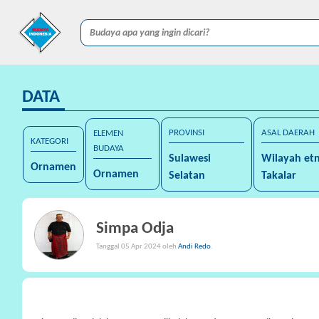
DATA
PROVINSI
ASAL DAERAH
ELEMEN
KATEGORI
BUDAYA
Sulawesi
Wilayah etn
Ornamen
Ornamen
Selatan
Takalar
Simpa Odja
Tanggal 05 Apr 2024 oleh
Andi Redo
.