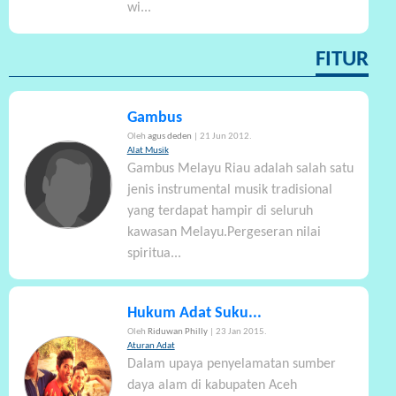
wi...
FITUR
Gambus
Oleh
agus deden
| 21 Jun 2012.
Alat Musik
Gambus Melayu Riau adalah salah satu
jenis instrumental musik tradisional
yang terdapat hampir di seluruh
kawasan Melayu.Pergeseran nilai
spiritua...
Hukum Adat Suku...
Oleh
Riduwan Philly
| 23 Jan 2015.
Aturan Adat
Dalam upaya penyelamatan sumber
daya alam di kabupaten Aceh