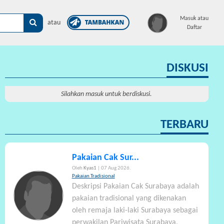
×
Masuk atau
atau
Daftar
DISKUSI
Silahkan masuk untuk berdiskusi.
TERBARU
Pakaian Cak Sur...
Oleh
Kyas1
| 07 Aug 2026.
Pakaian Tradisional
Deskripsi Pakaian Cak Surabaya adalah
pakaian tradisional yang dikenakan
oleh remaja laki-laki Surabaya sebagai
perwakilan Pariwisata Surabaya,