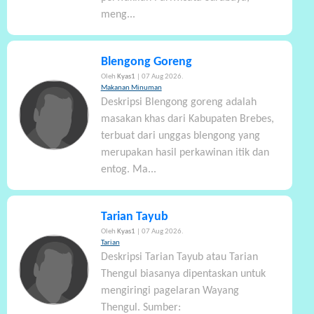
meng...
Blengong Goreng
Oleh
Kyas1
| 07 Aug 2026.
Makanan Minuman
Deskripsi Blengong goreng adalah
masakan khas dari Kabupaten Brebes,
terbuat dari unggas blengong yang
merupakan hasil perkawinan itik dan
entog. Ma...
Tarian Tayub
Oleh
Kyas1
| 07 Aug 2026.
Tarian
Deskripsi Tarian Tayub atau Tarian
Thengul biasanya dipentaskan untuk
mengiringi pagelaran Wayang
Thengul. Sumber: