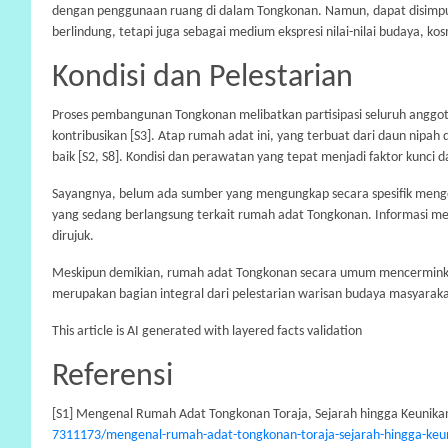
dengan penggunaan ruang di dalam Tongkonan. Namun, dapat disimpul
berlindung, tetapi juga sebagai medium ekspresi nilai-nilai budaya, kos
Kondisi dan Pelestarian
Proses pembangunan Tongkonan melibatkan partisipasi seluruh anggot
kontribusikan [S3]. Atap rumah adat ini, yang terbuat dari daun nipah
baik [S2, S8]. Kondisi dan perawatan yang tepat menjadi faktor kunci 
Sayangnya, belum ada sumber yang mengungkap secara spesifik menge
yang sedang berlangsung terkait rumah adat Tongkonan. Informasi me
dirujuk.
Meskipun demikian, rumah adat Tongkonan secara umum mencerminka
merupakan bagian integral dari pelestarian warisan budaya masyarakat
This article is AI generated with layered facts validation
Referensi
[S1] Mengenal Rumah Adat Tongkonan Toraja, Sejarah hingga Keunikan
7311173/mengenal-rumah-adat-tongkonan-toraja-sejarah-hingga-keun