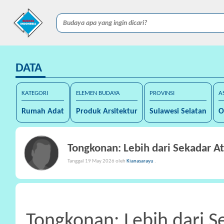
DATA
KATEGORI
ELEMEN BUDAYA
PROVINSI
A
Rumah Adat
Produk Arsitektur
Sulawesi Selatan
O
Tongkonan: Lebih dari Sekadar A
Tanggal 19 May 2026 oleh
Kianasarayu
.
Tongkonan: Lebih dari S