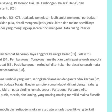
lu Gayang, Pa'Bombo Uai, Ne' Limbongan, Pa'ara' Dena', dan
rtentu [C5].
au [C6, C7], tidak ada penjelasan lebih lanjut mengenai perbedaan
ian pula, detail mengenai jenis-jenis ukiran dan makna spesifiknya
ber yang mengungkap secara rinci mengenai tata ruang interior
dan tempat berkumpulnya anggota keluarga besar [S1]. Selain itu,
adat [S4]. Pembangunan Tongkonan melibatkan partisipasi seluruh anggota
at [S3]. Posisi bangunan seringkali ditentukan berdasarkan arah mata
penataannya [C3].
a simbolis yang kuat, seringkali disamakan dengan tanduk kerbau [S2,
lam budaya Toraja. Bagian samping rumah dapat dihiasi dengan rahang
Ukiran pada dinding rumah, seperti Pa'tedong, Pa'barre Allo,
tih, merah, dan kuning, yang masing-masing memiliki makna filosofis
is dari setiap jenis ukiran atau aturan adat spesifik yang terkait