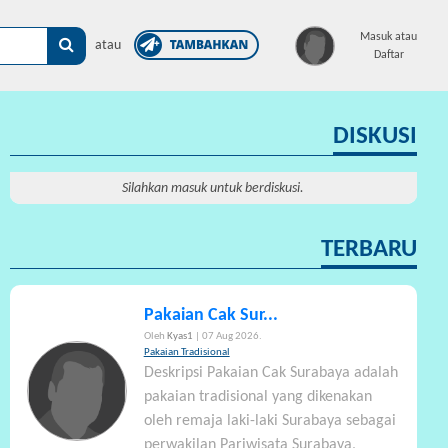
×
Masuk atau
atau
Daftar
DISKUSI
Silahkan masuk untuk berdiskusi.
TERBARU
Pakaian Cak Sur...
Oleh
Kyas1
| 07 Aug 2026.
Pakaian Tradisional
Deskripsi Pakaian Cak Surabaya adalah
pakaian tradisional yang dikenakan
oleh remaja laki-laki Surabaya sebagai
perwakilan Pariwisata Surabaya,