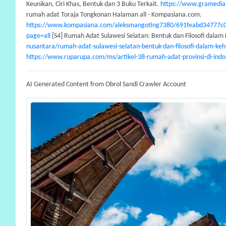
Keunikan, Ciri Khas, Bentuk dan 3 Buku Terkait.
https://www.gramedia
rumah adat Toraja Tongkonan Halaman all - Kompasiana.com.
https://www.kompasiana.com/aleksmangoting7380/691feabd34777c0d
page=all
[S4] Rumah Adat Sulawesi Selatan: Bentuk dan Filosofi dalam 
nusantara/rumah-adat-sulawesi-selatan-bentuk-dan-filosofi-dalam-keh
https://www.ruparupa.com/ms/artikel-38-rumah-adat-provinsi-di-indo
AI Generated Content from Obrol Sandi Crawler Account