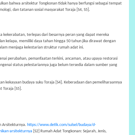
kan bahwa arsitektur Tongkonan tidak hanya berfungsi sebagai tempat
mologi, dan tatanan sosial masyarakat Toraja [S4, S5].
a kekerabatan, terlepas dari besarnya peran yang dapat mereka
 dan kelapa, memiliki daya tahan hingga 50 tahun jika dirawat dengan
dalam menjaga kelestarian struktur rumah adat ini.
nai perubahan, pemanfaatan terkini, ancaman, atau upaya restorasi
ngenai status pelestariannya juga belum tersedia dalam sumber yang
n kekayaan budaya suku Toraja [S4]. Keberadaan dan pemeliharaannya
 Toraja [S5].
 Arsitekturnya.
https://www.detik.com/sulsel/budaya/d-
ikan-arsitekturnya
[S2] Rumah Adat Tongkonan: Sejarah, Jenis,