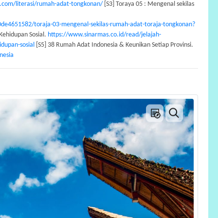
.com/literasi/rumah-adat-tongkonan/
[S3] Toraya 05 : Mengenal sekilas
e4651582/toraja-03-mengenal-sekilas-rumah-adat-toraja-tongkonan?
Kehidupan Sosial.
https://www.sinarmas.co.id/read/jelajah-
idupan-sosial
[S5] 38 Rumah Adat Indonesia & Keunikan Setiap Provinsi.
nesia