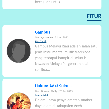
bertujuan untuk...
FITUR
Gambus
Oleh
agus deden
| 21 Jun 2012.
Alat Musik
Gambus Melayu Riau adalah salah satu
jenis instrumental musik tradisional
yang terdapat hampir di seluruh
kawasan Melayu.Pergeseran nilai
spiritua...
Hukum Adat Suku...
Oleh
Riduwan Philly
| 23 Jan 2015.
Aturan Adat
Dalam upaya penyelamatan sumber
daya alam di kabupaten Aceh