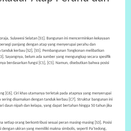
oraja, Sulawesi Selatan [S1]. Bangunan ini mencerminkan kekayaan
 persegi panjang dengan atap yang menyerupai perahu dan
an tanduk kerbau [S2], [S5]. Pembangunan Tongkonan melibatkan
[S3]. Sayangnya, belum ada sumber yang mengungkap secara spesifik
nya berdasarkan fungsi [C1], [C5]. Namun, disebutkan bahwa posisi
g [C6]. Ciri khas utamanya terletak pada atapnya yang menyerupai
a sering disamakan dengan tanduk kerbau [C7]. Struktur bangunan ini
i daun nipah dan kelapa, yang dapat bertahan hingga 50 tahun jika
 setiap orang berkontribusi sesuai peran masing-masing [S3]. Posisi
 dengan ukiran yang memiliki makna simbolis, seperti Pa'tedong,