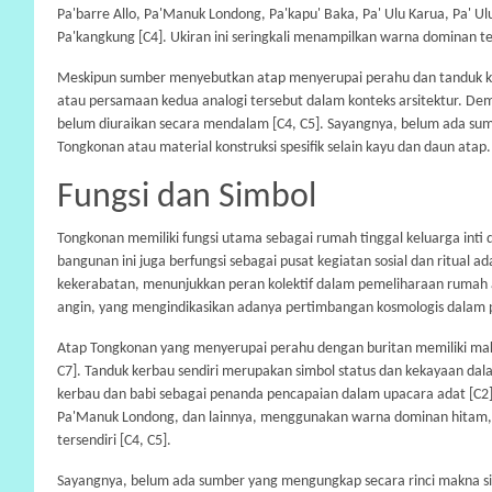
Pa'barre Allo, Pa'Manuk Londong, Pa'kapu' Baka, Pa' Ulu Karua, Pa' U
Pa'kangkung [C4]. Ukiran ini seringkali menampilkan warna dominan te
Meskipun sumber menyebutkan atap menyerupai perahu dan tanduk kerb
atau persamaan kedua analogi tersebut dalam konteks arsitektur. Demik
belum diuraikan secara mendalam [C4, C5]. Sayangnya, belum ada sum
Tongkonan atau material konstruksi spesifik selain kayu dan daun atap.
Fungsi dan Simbol
Tongkonan memiliki fungsi utama sebagai rumah tinggal keluarga inti 
bangunan ini juga berfungsi sebagai pusat kegiatan sosial dan ritual 
kekerabatan, menunjukkan peran kolektif dalam pemeliharaan rumah ad
angin, yang mengindikasikan adanya pertimbangan kosmologis dalam 
Atap Tongkonan yang menyerupai perahu dengan buritan memiliki makn
C7]. Tanduk kerbau sendiri merupakan simbol status dan kekayaan da
kerbau dan babi sebagai penanda pencapaian dalam upacara adat [C2]. 
Pa'Manuk Londong, dan lainnya, menggunakan warna dominan hitam, pu
tersendiri [C4, C5].
Sayangnya, belum ada sumber yang mengungkap secara rinci makna simbol