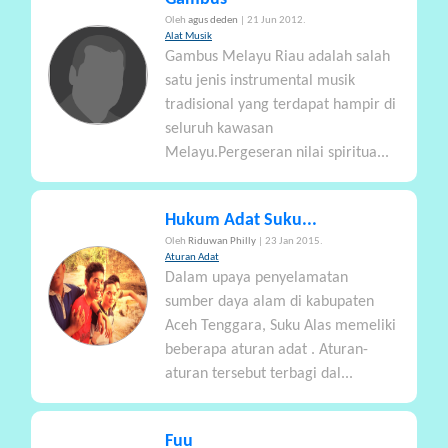
Oleh
agus deden
| 21 Jun 2012.
Alat Musik
Gambus Melayu Riau adalah salah
satu jenis instrumental musik
tradisional yang terdapat hampir di
seluruh kawasan
Melayu.Pergeseran nilai spiritua...
Hukum Adat Suku...
Oleh
Riduwan Philly
| 23 Jan 2015.
Aturan Adat
Dalam upaya penyelamatan
sumber daya alam di kabupaten
Aceh Tenggara, Suku Alas memeliki
beberapa aturan adat . Aturan-
aturan tersebut terbagi dal...
Fuu