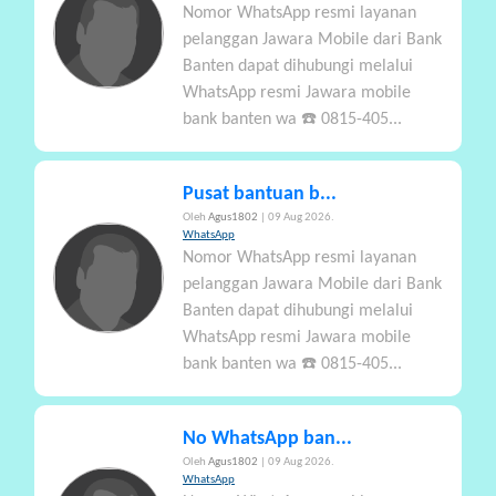
Nomor WhatsApp resmi layanan
A
pelanggan Jawara Mobile dari Bank
Banten dapat dihubungi melalui
WhatsApp resmi Jawara mobile
bank banten wa ☎️ 0815-405...
Pusat bantuan b...
Oleh
Agus1802
| 09 Aug 2026.
WhatsApp
Nomor WhatsApp resmi layanan
pelanggan Jawara Mobile dari Bank
Banten dapat dihubungi melalui
WhatsApp resmi Jawara mobile
bank banten wa ☎️ 0815-405...
No WhatsApp ban...
Oleh
Agus1802
| 09 Aug 2026.
WhatsApp