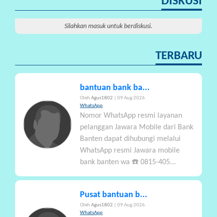
DISKUSI
P
A
Silahkan masuk untuk berdiskusi.
R
T
TERBARU
I
S
I
bantuan bank ba...
P
Oleh
Agus1802
| 09 Aug 2026.
A
WhatsApp
Nomor WhatsApp resmi layanan
S
pelanggan Jawara Mobile dari Bank
I
Banten dapat dihubungi melalui
WhatsApp resmi Jawara mobile
P
bank banten wa ☎️ 0815-405...
R
A
N
Pusat bantuan b...
A
Oleh
Agus1802
| 09 Aug 2026.
L
WhatsApp