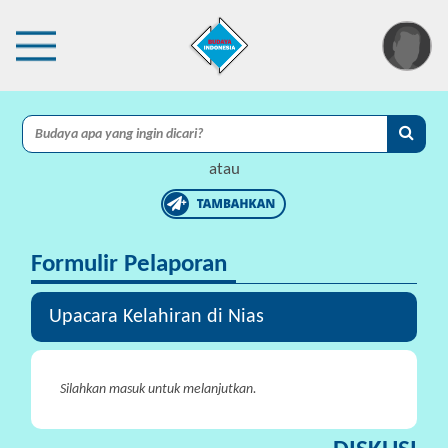
×
I
A
atau
C
I
Formulir Pelaporan
P
r
o
Upacara Kelahiran di Nias
t
e
k
Silahkan masuk untuk melanjutkan.
s
i