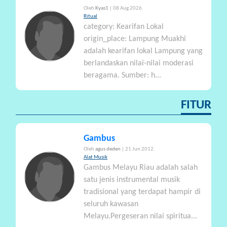
Oleh
Kyas1
| 08 Aug 2026.
Ritual
category: Kearifan Lokal
origin_place: Lampung Muakhi
adalah kearifan lokal Lampung yang
berlandaskan nilai-nilai moderasi
beragama. Sumber: h...
FITUR
Gambus
Oleh
agus deden
| 21 Jun 2012.
Alat Musik
Gambus Melayu Riau adalah salah
satu jenis instrumental musik
tradisional yang terdapat hampir di
seluruh kawasan
Melayu.Pergeseran nilai spiritua...