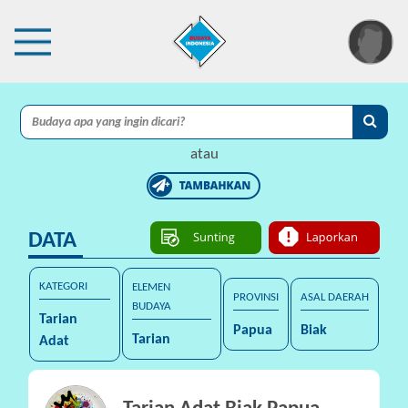
×
I
A
atau
C
I
DATA
P
r
o
KATEGORI
ELEMEN
PROVINSI
ASAL DAERAH
t
BUDAYA
Tarian
e
Papua
Biak
Tarian
Adat
k
s
i