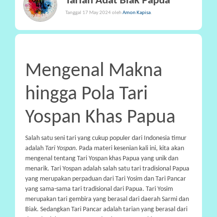
Tarian Adat Biak Papua
P
Tanggal 17 May 2024 oleh
Amon Kapisa
.
A
R
T
I
Mengenal Makna
S
I
hingga Pola Tari
P
A
Yospan Khas Papua
S
I
Salah satu seni tari yang cukup populer dari Indonesia timur
adalah
Tari Yospan
. Pada materi kesenian kali ini, kita akan
P
mengenal tentang Tari Yospan khas Papua yang unik dan
R
menarik. Tari Yospan adalah salah satu tari tradisional Papua
A
yang merupakan perpaduan dari Tari Yosim dan Tari Pancar
N
yang sama-sama tari tradisional dari Papua. Tari Yosim
merupakan tari gembira yang berasal dari daerah Sarmi dan
A
Biak. Sedangkan Tari Pancar adalah tarian yang berasal dari
L