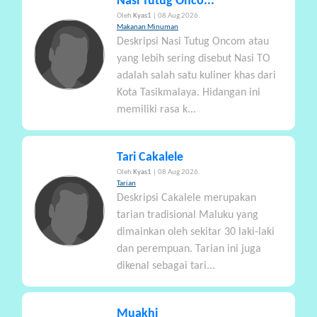
Nasi Tutug Onco...
Oleh
Kyas1
| 08 Aug 2026.
Makanan Minuman
Deskripsi Nasi Tutug Oncom atau
yang lebih sering disebut Nasi TO
adalah salah satu kuliner khas dari
Kota Tasikmalaya. Hidangan ini
memiliki rasa k...
Tari Cakalele
Oleh
Kyas1
| 08 Aug 2026.
Tarian
Deskripsi Cakalele merupakan
tarian tradisional Maluku yang
dimainkan oleh sekitar 30 laki-laki
dan perempuan. Tarian ini juga
dikenal sebagai tari...
Muakhi