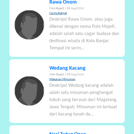
Rawa Onom
Oleh
Kyas1
| 08 Aug 2026.
Cerita Rakyat
Deskripsi Rawa Onom, atau juga
dikenal dengan nama Pulo Majeti,
adalah salah satu cagar budaya dan
destinasi wisata di Kota Banjar.
Tempat ini serin...
Wedang Kacang
Oleh
Kyas1
| 08 Aug 2026.
Makanan Minuman
Deskripsi Wedang kacang adalah
salah satu minuman penghangat
tubuh yang berasal dari Magelang,
Jawa Tengah. Minuman ini terbuat
dari kacang tanah da...